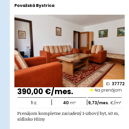
Považská Bystrica
ID:
37772
390,00 €/mes.
Na prenájom
|
|
1
iz.
40
m²
9,73/mes.
€/m²
Prenájom kompletne zariadený 1-izbový byt, 40 m,
sídlisko Hliny