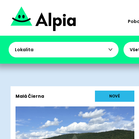
Pob
Lokalita
Vše
Malá Čierna
NOVÉ