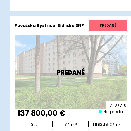
Považská Bystrica, Sídlisko SNP
PREDANÉ
PREDANÉ
ID:
37710
137 800,00 €
Na predaj
|
|
3
iz.
74
m²
1 862,16
€/m²