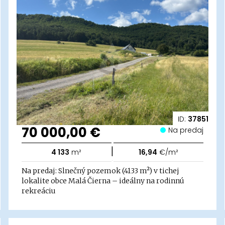
ID:
37851
70 000,00 €
Na predaj
|
4 133
m²
16,94
€/m²
Na predaj: Slnečný pozemok (4133 m²) v tichej
lokalite obce Malá Čierna – ideálny na rodinnú
rekreáciu