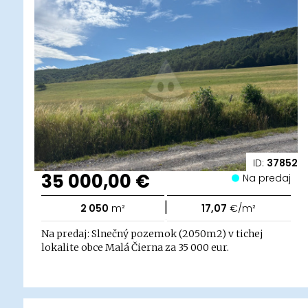
ID:
37852
35 000,00 €
Na predaj
|
2 050
m²
17,07
€/m²
Na predaj: Slnečný pozemok (2050m2) v tichej
lokalite obce Malá Čierna za 35 000 eur.