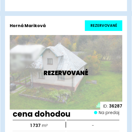
Horná Mariková
REZERVOVANÉ
REZERVOVANÉ
ID:
36287
cena dohodou
Na predaj
|
1 737
m²
-