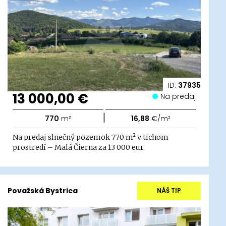
ID:
37935
13 000,00 €
Na predaj
|
770
m²
16,88
€/m²
Na predaj slnečný pozemok 770 m² v tichom
prostredí – Malá Čierna za 13 000 eur.
Považská Bystrica
NÁŠ TIP