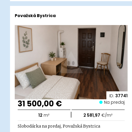
Považská Bystrica
ID:
37741
31 500,00 €
Na predaj
|
12
m²
2 581,97
€/m²
Slobodárka na predaj, Považská Bystrica