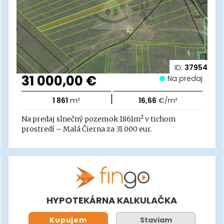
ID:
37954
31 000,00 €
Na predaj
|
1 861
m²
16,66
€/m²
Na predaj slnečný pozemok 1861m² v tichom
prostredí – Malá Čierna za 31 000 eur.
HYPOTEKÁRNA KALKULAČKA
Kupujem
Staviam