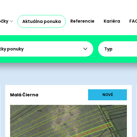
očky
Referencie
Kariéra
FA
Aktuálna ponuka
tky ponuky
Typ
Malá Čierna
NOVÉ