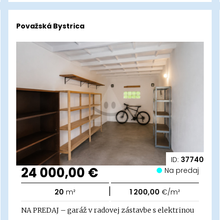
Považská Bystrica
ID:
37740
24 000,00 €
Na predaj
|
20
m²
1 200,00
€/m²
NA PREDAJ – garáž v radovej zástavbe s elektrinou