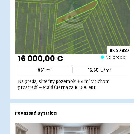
ID:
37937
16 000,00 €
Na predaj
|
961
m²
16,65
€/m²
Na predaj slnečný pozemok 961 m² v tichom
prostredí – Malá Čierna za 16 000 eur.
Považská Bystrica