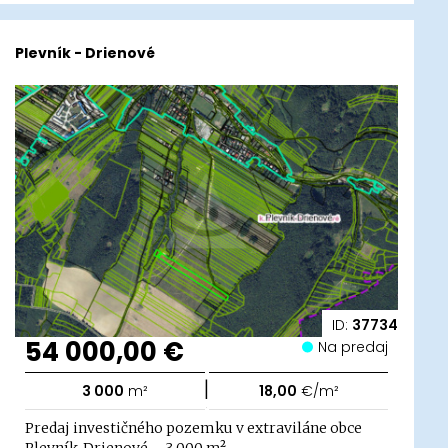
Plevník - Drienové
ID:
37734
54 000,00 €
Na predaj
|
3 000
m²
18,00
€/m²
Predaj investičného pozemku v extraviláne obce