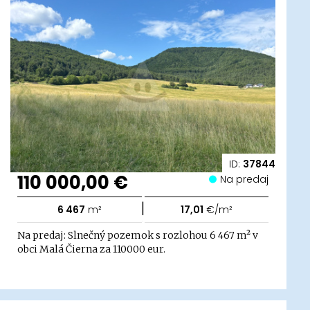
ID:
37844
110 000,00 €
Na predaj
|
6 467
m²
17,01
€/m²
Na predaj: Slnečný pozemok s rozlohou 6 467 m² v
obci Malá Čierna za 110000 eur.