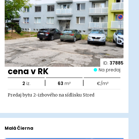
ID:
37885
cena v RK
Na predaj
|
|
2
iz.
63
m²
€/m²
Predaj bytu 2-izbového na sídlisku Stred
Malá Čierna