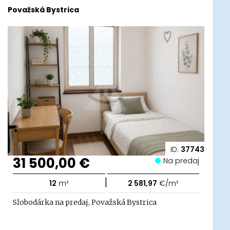
Považská Bystrica
ID:
37743
31 500,00 €
Na predaj
|
12
m²
2 581,97
€/m²
Slobodárka na predaj, Považská Bystrica