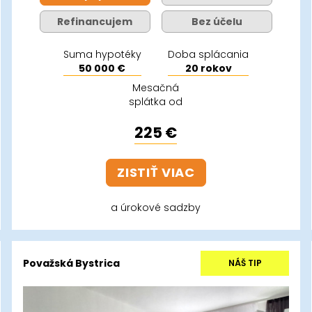
Refinancujem
Bez účelu
Suma hypotéky
Doba splácania
50 000 €
20 rokov
Mesačná
splátka od
225 €
ZISTIŤ VIAC
a úrokové sadzby
Považská Bystrica
NÁŠ TIP