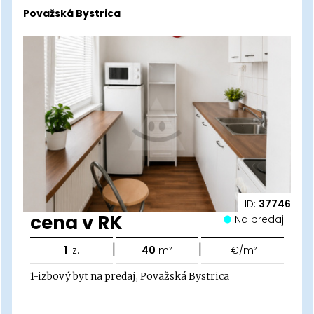
Považská Bystrica
ID:
37746
cena v RK
Na predaj
|
|
1
iz.
40
m²
€/m²
1-izbový byt na predaj, Považská Bystrica