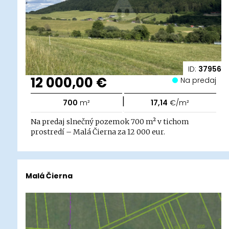
ID:
37956
12 000,00 €
Na predaj
|
700
m²
17,14
€/m²
Na predaj slnečný pozemok 700 m² v tichom
prostredí – Malá Čierna za 12 000 eur.
Malá Čierna