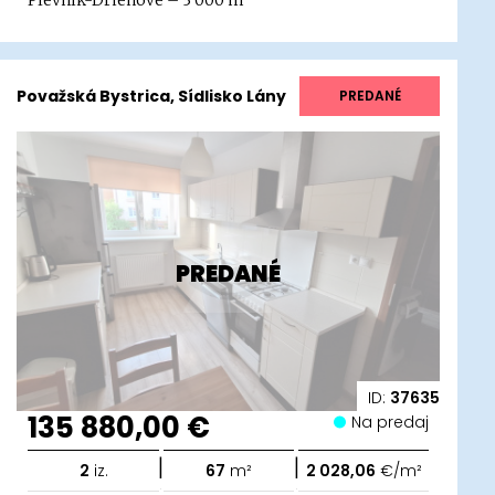
Plevník-Drienové – 3 000 m²
Považská Bystrica, Sídlisko Lány
PREDANÉ
PREDANÉ
ID:
37635
135 880,00 €
Na predaj
|
|
2
iz.
67
m²
2 028,06
€/m²