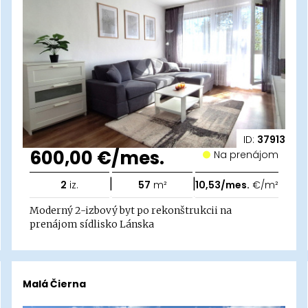
ID:
37913
600,00 €/mes.
Na prenájom
|
|
2
iz.
57
m²
10,53/mes.
€/m²
Moderný 2-izbový byt po rekonštrukcii na
prenájom sídlisko Lánska
Malá Čierna