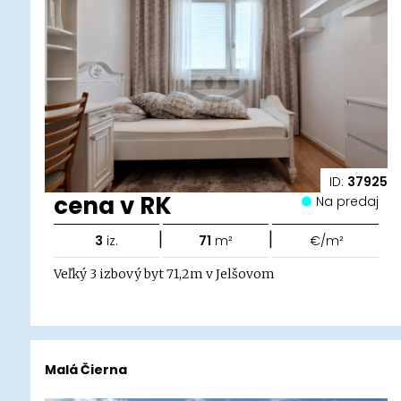
ID:
37925
cena v RK
Na predaj
|
|
3
iz.
71
m²
€/m²
Veľký 3 izbový byt 71,2m v Jelšovom
Malá Čierna