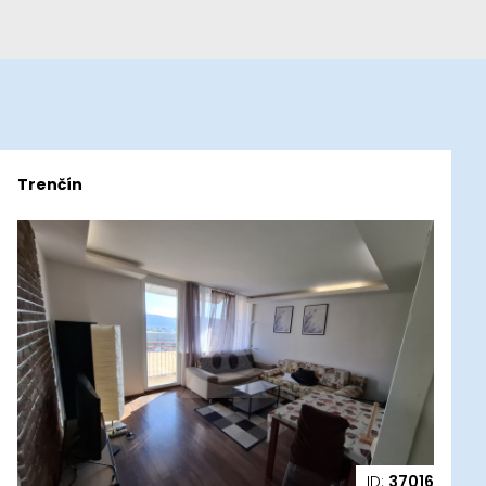
Trenčín
ID:
37016