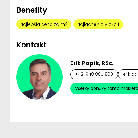
Benefity
Najlepšia cena za m2
Najlacnejšia v okolí
Kontakt
Erik Papík, RSc.
+421 948 885 800
erik.pa
Všetky ponuky tohto maklér