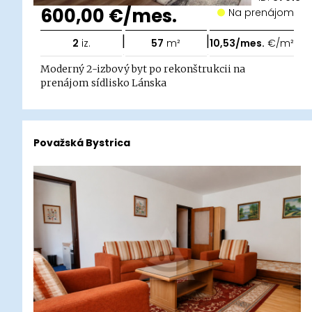
600,00 €/mes.
Na prenájom
|
|
2
iz.
57
m²
10,53/mes.
€/m²
Moderný 2-izbový byt po rekonštrukcii na
prenájom sídlisko Lánska
Považská Bystrica