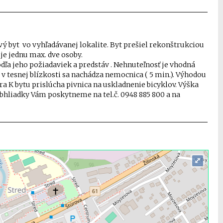
 byt vo vyhľadávanej lokalite. Byt prešiel rekonštrukciou
je jednu max. dve osoby.
ľa jeho požiadaviek a predstáv . Nehnuteľnosť je vhodná
v tesnej blízkosti sa nachádza nemocnica ( 5 min.). Výhodou
a K bytu prislúcha pivnica na uskladnenie bicyklov. Výška
bhliadky Vám poskytneme na tel.č. 0948 885 800 a na
⤢