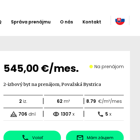
Q
Správa prenájmu
O nás
Kontakt
545,00 €/mes.
Na prenájom
2-izbový byt na prenájom, Považská Bystrica
|
|
2
iz.
62
m²
8.79
€/m²/mes
|
|
706
dní
1307
x
5
x
Volať
Mám záujem