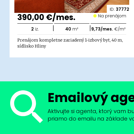
ID:
37772
390,00 €/mes.
Na prenájom
|
|
2
iz.
40
m²
9,73/mes.
€/m²
Prenájom kompletne zariadený 1-izbový byt, 40 m,
sídlisko Hliny
Emailový ag
Aktivujte si agenta, ktorý vam 
priamo do emailu na základe vaši