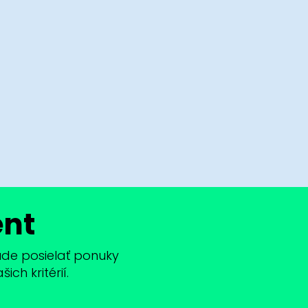
ent
bude posielať ponuky
ch kritérií.