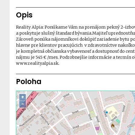
Opis
Reality Alpia: Ponúkame Vám na prenájom pekný 2-izbový
a poskytuje slušný štandard bývania.Majiteľ uprednostňu
Zároveň ponúka nájomníkovi dokúpiť zariadenie bytu pod
hlavne pre klientov pracujúcich v zdravotníctve nakoľko 
je kompletná občianska vybavenosť a dostupnosť do centr
nájmu je 545 € /mes. Podrobnejšie informácie a termín o
www.realityalpia.sk.
Poloha
+
−