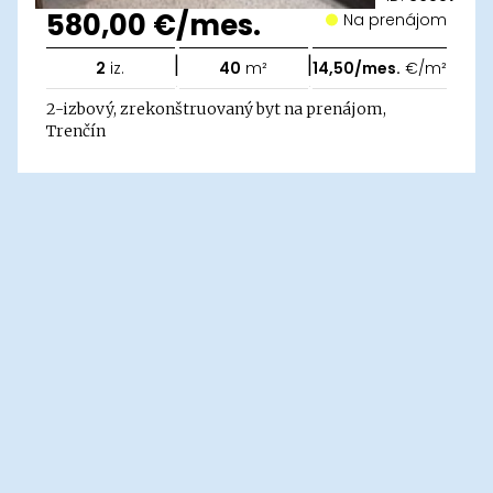
580,00 €/mes.
Na prenájom
|
|
2
iz.
40
m²
14,50/mes.
€/m²
2-izbový, zrekonštruovaný byt na prenájom,
Trenčín