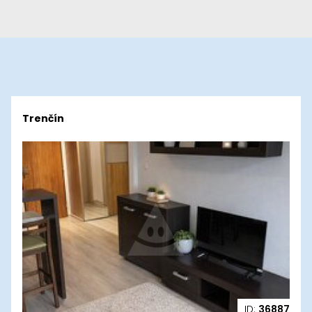
Trenčín
ID:
36887