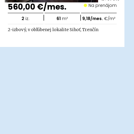
560,00 €/mes.
Na prenájom
|
|
2
iz.
61
m²
9,18/mes.
€/m²
2-izbový, v obľúbenej lokalite Sihoť, Trenčín