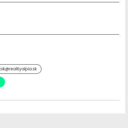
pik@realityalpia.sk
a