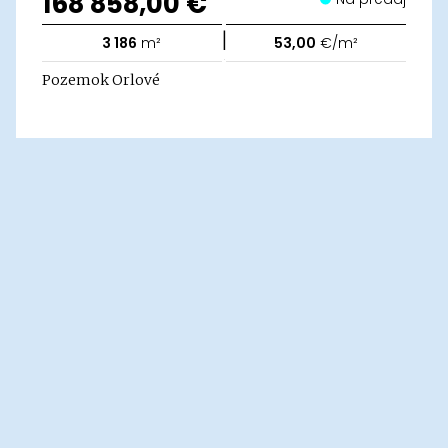
168 858,00 €
|
3 186
m²
53,00
€/m²
Pozemok Orlové