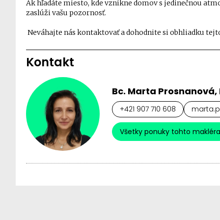
Ak hľadáte miesto, kde vznikne domov s jedinečnou atmo
zaslúži vašu pozornosť.
Neváhajte nás kontaktovať a dohodnite si obhliadku tejt
Kontakt
Bc. Marta Prosnanová, 
+421 907 710 608
marta.p
Všetky ponuky tohto maklér