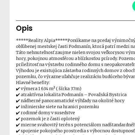
Opis
*****Reality Alpia*****Ponúkame na predaj výnimočný 
obľúbenej mestskej časti Podmanín, ktorá patrí medzi na
Táto nehnuteľnosť zaujme nielen svojou veľkorysou vý
hory, pokojnou atmosférou a blízkosťou prírody. Pozemok
príležitosť na výstavbu rodinného domu s neopakovateľ
Výhodou je existujúca zástavba rodinných domov z oboch
pozemku, čo výrazne uľahčuje realizáciu budúceho bývan
Hlavné benefity:
✔️ výmera 1 634 m² ( šírka 37m)
✔️ atraktívna lokalita Podmanín – Považská Bystrica
✔️ nádherné panoramatické výhľady na okolité hory
✔️ inžinierske siete na hranici pozemku
✔️ rodinné domy v susedstve
✔️ pozemok je z časti oplotený
✔️ mierne svahovitý terén s potenciálom nadštandardné
✔️ spojenie pokojného prostredia s výbornou dostupnos