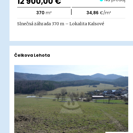
12 900,00 €
|
370
m²
34,86
€/m²
Slnečná záhrada 370 m – Lokalita Kalsové
Čelkova Lehota