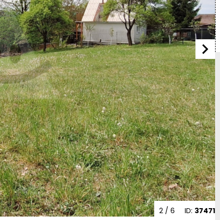
2
/ 6
ID:
37471