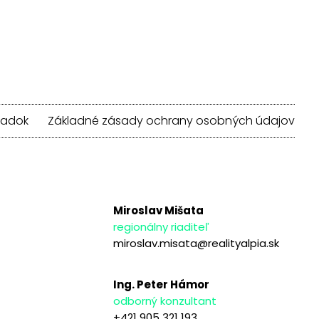
iadok
Základné zásady ochrany osobných údajov
Miroslav Mišata
regionálny riaditeľ
miroslav.misata@realityalpia.sk
Ing. Peter Hámor
odborný konzultant
+421 905 321 193