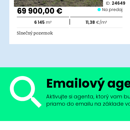
ID:
24649
69 900,00 €
Na predaj
|
6 145
m²
11,38
€/m²
Slnečný pozemok
Emailový ag
Aktivujte si agenta, ktorý vam 
priamo do emailu na základe vaši