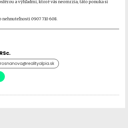
sférou a výhľadmi, ktoré vás neomrzia, táto ponuka si
o nehnuteľnosti 0907 710 608.
RSc.
rosnanova@realityalpia.sk
a