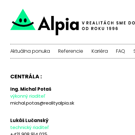
Aktuálna ponuka
Referencie
Kariéra
FAQ
CENTRÁLA :
Ing. Michal Potaš
výkonný riaditeľ
michal.potas@realityalpia.sk
Lukáš Lučanský
technický riaditeľ
+421 908 914 025