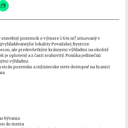
stavebný pozemok o výmere 1 634 m², situovaný v
jvyhľadávanejšie lokality Považskej Bystrice.
merou, ale predovšetkým krásnymi výhľadmi na okolité
 je oplotený a z časti svahovitý. Ponúka jedinečnú
nými výhľadmi.
 strán pozemku a inžinierske siete dostupné na hranici
ia.
ho bývania
ťou do mesta