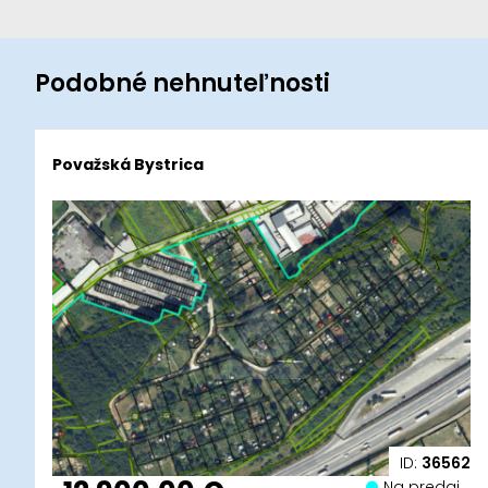
Podobné nehnuteľnosti
Považská Bystrica
ID:
36562
Na predaj