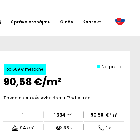
Q
Správa prenájmu
O nás
Kontakt
Na predaj
od
689 €
mesačne
90,58 €/m²
Pozemok na výstavbu domu, Podmanín
|
|
1
1 634
m²
90.58
€/m²
|
|
94
dní
53
x
1
x