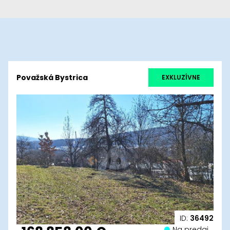
Považská Bystrica
EXKLUZÍVNE
ID:
36492
Na predaj