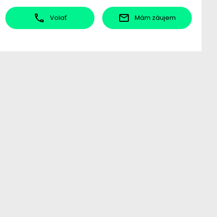
Volať
Mám záujem