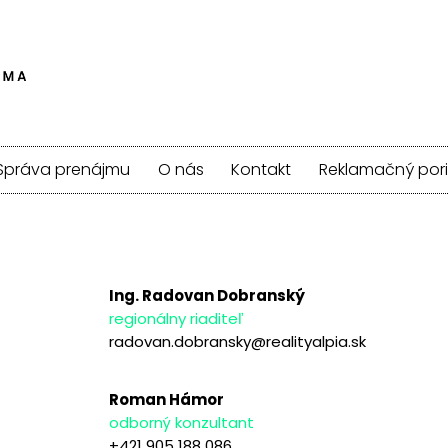
Správa prenájmu
O nás
Kontakt
Reklamačný por
Ing. Radovan Dobranský
regionálny riaditeľ
radovan.dobransky@realityalpia.sk
Roman Hámor
odborný konzultant
+421 905 188 086