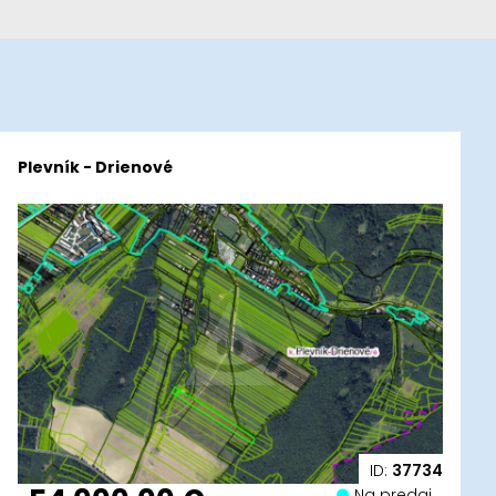
Plevník - Drienové
ID:
37734
Na predaj