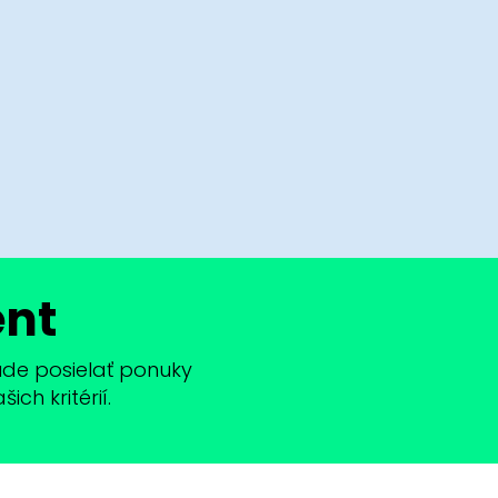
ent
bude posielať ponuky
ch kritérií.