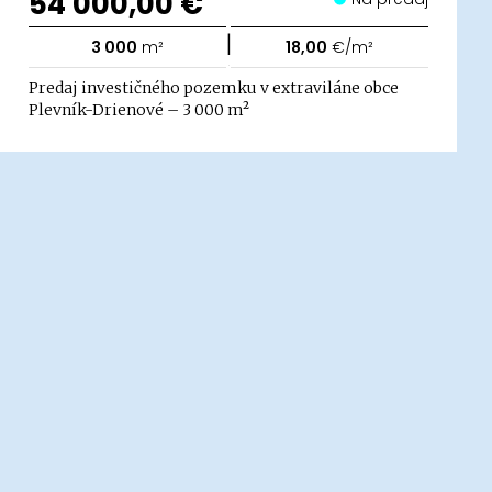
54 000,00 €
|
3 000
m²
18,00
€/m²
Predaj investičného pozemku v extraviláne obce
Plevník-Drienové – 3 000 m²