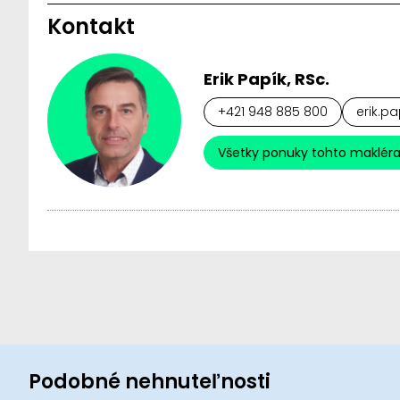
Kontakt
Erik Papík, RSc.
+421 948 885 800
erik.pa
Všetky ponuky tohto maklér
Podobné nehnuteľnosti