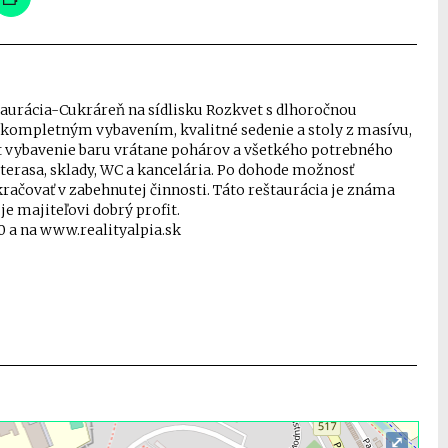
aurácia-Cukráreň na sídlisku Rozkvet s dlhoročnou
 s kompletným vybavením, kvalitné sedenie a stoly z masívu,
t vybavenie baru vrátane pohárov a všetkého potrebného
 terasa, sklady, WC a kancelária. Po dohode možnosť
račovať v zabehnutej činnosti. Táto reštaurácia je známa
e majiteľovi dobrý profit.
0 a na www.realityalpia.sk
⤢