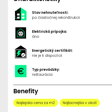
Stav nehnuteľnosti:
po čiastočnej rekonštrukcii
Elektrická prípojka:
áno
Energetický certifikát:
nie je k dispozícii
Typ prevádzky:
reštaurácia
Benefity
Najlepšia cena za m2
Najlacnejšia v okolí