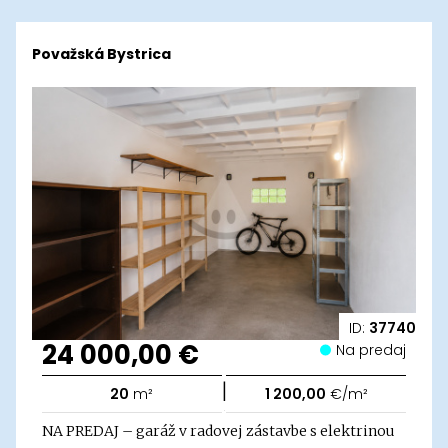
Považská Bystrica
ID:
37740
24 000,00 €
Na predaj
|
20
m²
1 200,00
€/m²
NA PREDAJ – garáž v radovej zástavbe s elektrinou