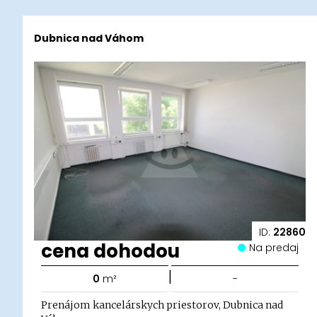
Dubnica nad Váhom
ID:
22860
cena dohodou
Na predaj
|
0
m²
-
Prenájom kancelárskych priestorov, Dubnica nad