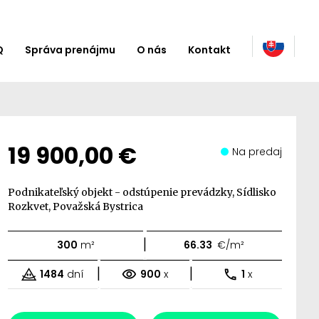
Q
Správa prenájmu
O nás
Kontakt
19 900,00 €
Na predaj
Podnikateľský objekt - odstúpenie prevádzky, Sídlisko
Rozkvet, Považská Bystrica
|
300
m²
66.33
€/m²
|
|
1484
dní
900
x
1
x