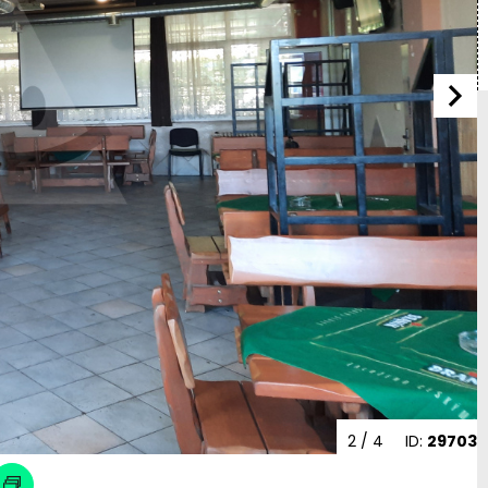
2
/ 4
ID:
29703