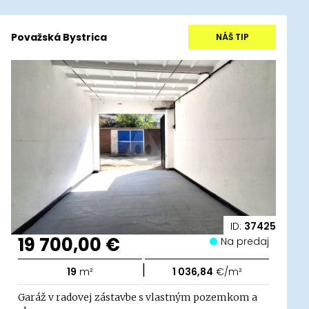
Považská Bystrica
NÁŠ TIP
ID:
37425
19 700,00 €
Na predaj
|
19
m²
1 036,84
€/m²
Garáž v radovej zástavbe s vlastným pozemkom a