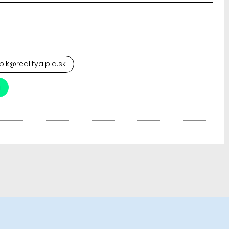
pik@realityalpia.sk
a