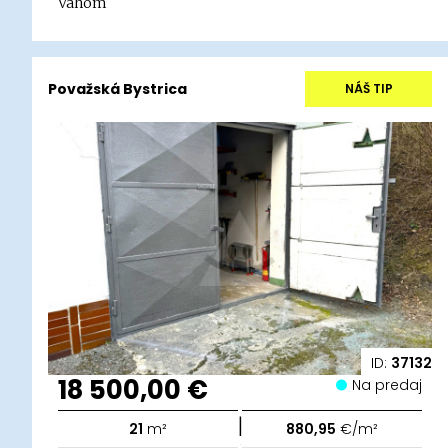
Váhom
Považská Bystrica
NÁŠ TIP
ID:
37132
18 500,00 €
Na predaj
|
21
m²
880,95
€/m²