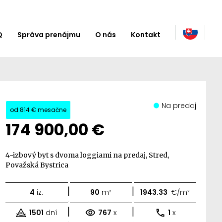
Q
Správa prenájmu
O nás
Kontakt
Na predaj
od
814 €
mesačne
174 900,00 €
4-izbový byt s dvoma loggiami na predaj, Stred,
Považská Bystrica
|
|
4
iz.
90
m²
1943.33
€/m²
|
|
1501
dní
767
x
1
x