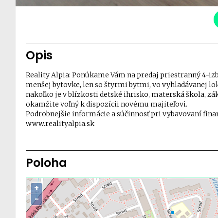
Opis
Reality Alpia: Ponúkame Vám na predaj priestranný 4-izb
menšej bytovke, len so štyrmi bytmi, vo vyhladávanej lok
nakoľko je v blízkosti detské ihrisko, materská škola, z
okamžite voľný k dispozícii novému majiteľovi.
Podrobnejšie informácie a súčinnosť pri vybavovaní fina
www.realityalpia.sk
Poloha
+
−