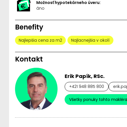
Možnosť hypotekárneho úveru:
áno
Benefity
Najlepšia cena za m2
Najlacnejšia v okolí
Kontakt
Erik Papík, RSc.
+421 948 885 800
erik.pa
Všetky ponuky tohto maklér