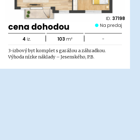
ID:
37198
cena dohodou
Na predaj
|
|
4
iz.
103
m²
-
3-izbový byt komplet s garážou a záhradkou.
Výhoda nízke náklady – Jesenského, P.B.