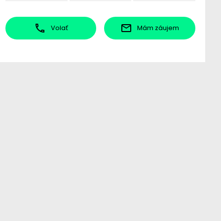
Volať
Mám záujem