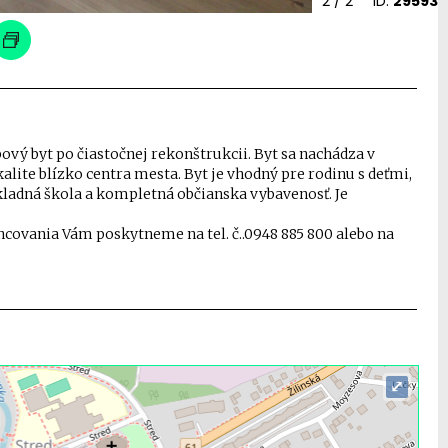
2
/ 2
ID:
29593
ový byt po čiastočnej rekonštrukcii. Byt sa nachádza v
alite blízko centra mesta. Byt je vhodný pre rodinu s deťmi,
ákladná škola a kompletná občianska vybavenosť. Je
ncovania Vám poskytneme na tel. č..0948 885 800 alebo na
⤢