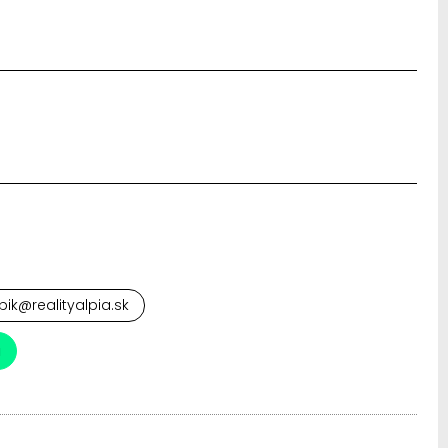
pik@realityalpia.sk
a