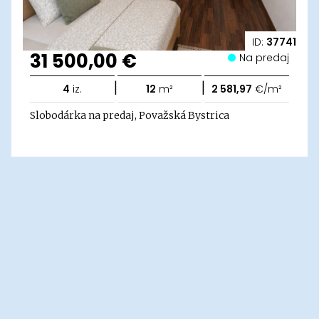
ID:
37741
31 500,00 €
Na predaj
|
|
4
iz.
12
m²
2 581,97
€/m²
Slobodárka na predaj, Považská Bystrica