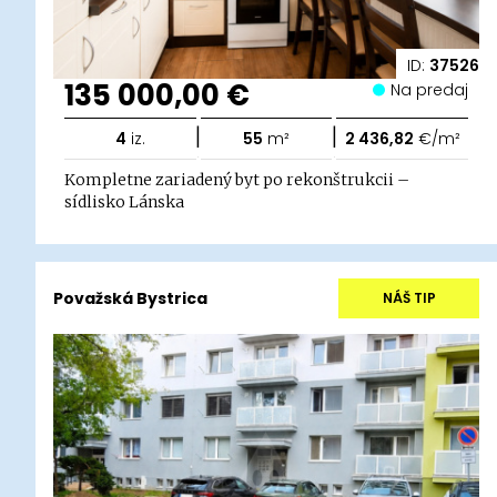
ID:
37526
135 000,00 €
Na predaj
|
|
4
iz.
55
m²
2 436,82
€/m²
Kompletne zariadený byt po rekonštrukcii –
sídlisko Lánska
Považská Bystrica
NÁŠ TIP