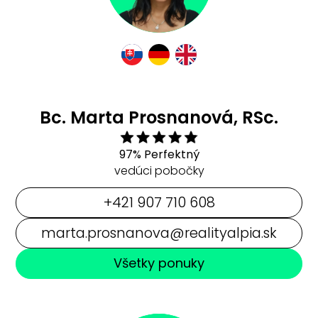
Bc. Marta Prosnanová, RSc.
97% Perfektný
vedúci pobočky
+421 907 710 608
marta.prosnanova@realityalpia.sk
Všetky ponuky