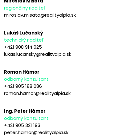
Miroslav Mišata
regionálny riaditeľ
miroslav.misata@realityalpia.sk
Lukáš Lučanský
technický riaditeľ
+421 908 914 025
lukas.lucansky@realityalpia.sk
Roman Hámor
odborný konzultant
+421 905 188 086
roman.hamor@realityalpia.sk
Ing. Peter Hámor
odborný konzultant
+421 905 321 193
peter.hamor@realityalpia.sk