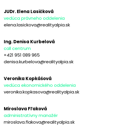
JUDr. Elena Lasičková
vedúca právneho oddelenia
elena.lasickova@realityalpia.sk
Ing. Denisa Kurbelová
call centrum
+421 951 089 965
denisa.kurbelova@realityalpia.sk
Veronika Kopkášová
vedúca ekonomického oddelenia
veronika.kopkasova@realityalpia.sk
Miroslava Fľaková
administratívny manažér
miroslava.flakova@realityalpia.sk