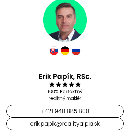
Erik Papík, RSc.
100% Perfektný
realitný maklér
+421 948 885 800
erik.papik@realityalpia.sk