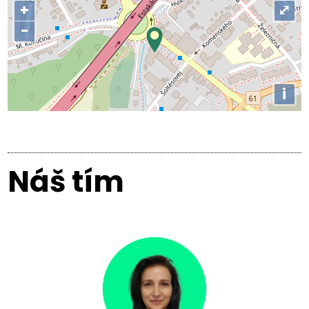
+
⤢
−
i
Náš tím