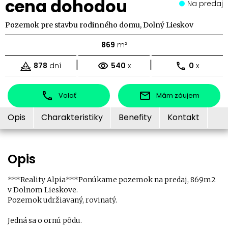
cena dohodou
Na predaj
Pozemok pre stavbu rodinného domu, Dolný Lieskov
869
m²
|
|
878
dní
540
x
0
x
Volať
Mám záujem
Opis
Charakteristiky
Benefity
Kontakt
Opis
***Reality Alpia***Ponúkame pozemok na predaj, 869m2
v Dolnom Lieskove.
Pozemok udržiavaný, rovinatý.
Jedná sa o ornú pôdu.