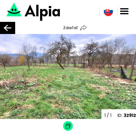
Zdieľať
1
/ 1
ID:
32912