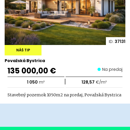
ID:
37131
NÁŠ TIP
Považská Bystrica
135 000,00 €
Na predaj
|
1 050
m²
128,57
€/m²
Stavebný pozemok 1050m2 na predaj, Považská Bystrica