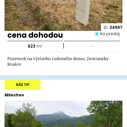
ID:
34997
cena dohodou
Na predaj
|
623
m²
-
Pozemok na výstavbu rodinného domu, Zemiansky
Kvašov
NÁŠ TIP
Milochov