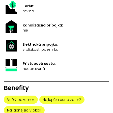
Terén:
rovina
Kanalizačná prípojka:
nie
Elektrická prípojka:
v blízkosti pozemku
Prístupová cesta:
neupravená
Benefity
Veľký pozemok
Najlepšia cena za m2
Najlacnejšia v okolí