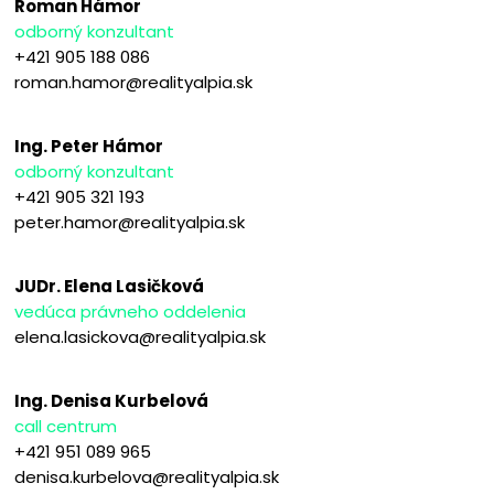
Roman Hámor
odborný konzultant
+421 905 188 086
roman.hamor@realityalpia.sk
Ing. Peter Hámor
odborný konzultant
+421 905 321 193
peter.hamor@realityalpia.sk
JUDr. Elena Lasičková
vedúca právneho oddelenia
elena.lasickova@realityalpia.sk
Ing. Denisa Kurbelová
call centrum
+421 951 089 965
denisa.kurbelova@realityalpia.sk