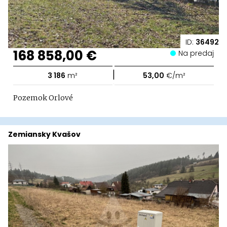
ID:
36492
168 858,00 €
Na predaj
|
3 186
m²
53,00
€/m²
Pozemok Orlové
Zemiansky Kvašov