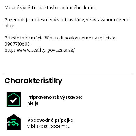
Možné využitie na stavbu rodinného domu.
Pozemok je umiestnený v intraviláne, v zastavanom území
obce .
Bližšie informácie Vám radi poskytneme na tel. čísle
0907710608
https://www.reality-povazska.sk/
Charakteristiky
Pripravenosť k výstavbe:
nie je
Vodovodná prípojka:
v blízkosti pozemku