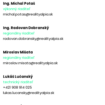
Ing. Michal Potaš
výkonný riaditeľ
michal.potas@realityalpia.sk
Ing. Radovan Dobranský
regionálny riaditeľ
radovan.dobransky@realityalpia.sk
Miroslav Mišata
regionálny riaditeľ
miroslav.misata@realityalpia.sk
Lukáš Lučanský
technický riaditeľ
+421 908 914 025
lukas.lucansky@realityalpia.sk