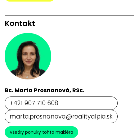
Kontakt
Bc. Marta Prosnanová, RSc.
+421 907 710 608
marta.prosnanova@realityalpia.sk
Všetky ponuky tohto makléra