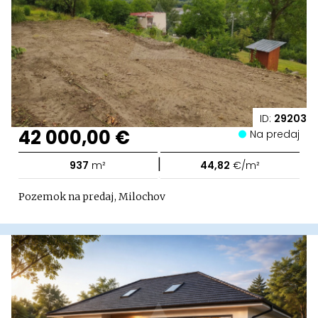
ID:
29203
42 000,00 €
Na predaj
|
937
m²
44,82
€/m²
Pozemok na predaj, Milochov