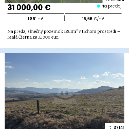
31 000,00 €
Na predaj
|
1 861
m²
16,66
€/m²
Na predaj slnečný pozemok 1861m² v tichom prostredí –
Malá Čierna za 31 000 eur.
ID:
37141