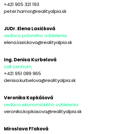
+421 905 321 193
peter.hamor@realityalpia.sk
JUDr. Elena Lasičková
vedúca právneho oddelenia
elena.lasickova@realityalpia.sk
Ing. Denisa Kurbelová
call centrum
+421 951 089 965
denisa.kurbelova@realityalpia.sk
Veronika Kopkášová
vedúca ekonomického oddelenia
veronika.kopkasova@realityalpia.sk
Miroslava Fľaková