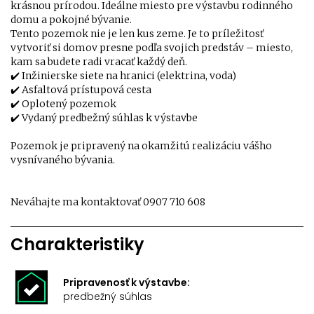
krásnou prírodou. Ideálne miesto pre výstavbu rodinného
domu a pokojné bývanie.
Tento pozemok nie je len kus zeme. Je to príležitosť
vytvoriť si domov presne podľa svojich predstáv – miesto,
kam sa budete radi vracať každý deň.
✔️ Inžinierske siete na hranici (elektrina, voda)
✔️ Asfaltová prístupová cesta
✔️ Oplotený pozemok
✔️ Vydaný predbežný súhlas k výstavbe
Pozemok je pripravený na okamžitú realizáciu vášho
vysnívaného bývania.
Neváhajte ma kontaktovať 0907 710 608
Charakteristiky
Pripravenosť k výstavbe:
predbežný súhlas