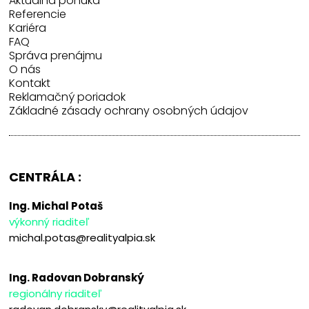
Aktuálna ponuka
Referencie
Kariéra
FAQ
Správa prenájmu
O nás
Kontakt
Reklamačný poriadok
Základné zásady ochrany osobných údajov
CENTRÁLA :
Ing. Michal Potaš
výkonný riaditeľ
michal.potas@realityalpia.sk
Ing. Radovan Dobranský
regionálny riaditeľ