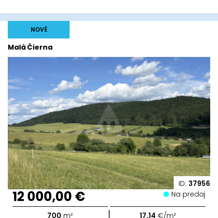
NOVÉ
Malá Čierna
ID:
37956
12 000,00 €
Na predaj
|
700
m²
17,14
€/m²