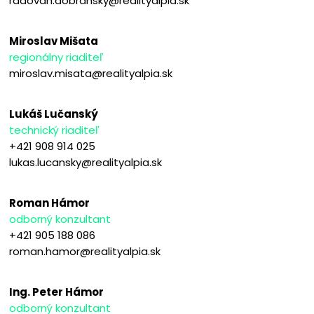
radovan.dobransky@realityalpia.sk
Miroslav Mišata
regionálny riaditeľ
miroslav.misata@realityalpia.sk
Lukáš Lučanský
technický riaditeľ
+421 908 914 025
lukas.lucansky@realityalpia.sk
Roman Hámor
odborný konzultant
+421 905 188 086
roman.hamor@realityalpia.sk
Ing. Peter Hámor
odborný konzultant