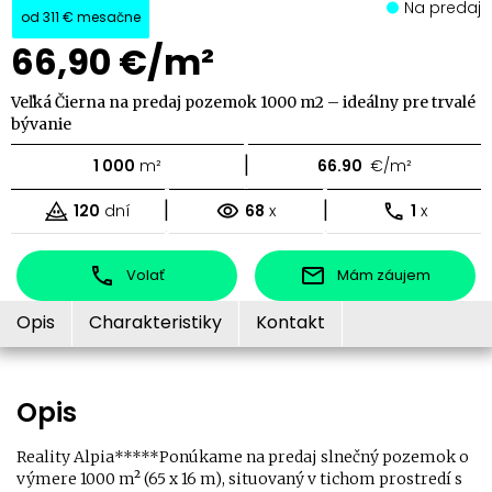
Na predaj
od
311 €
mesačne
66,90 €/m²
Veľká Čierna na predaj pozemok 1000 m2 – ideálny pre trvalé
bývanie
|
1 000
m²
66.90
€/m²
|
|
120
dní
68
x
1
x
Volať
Mám záujem
Opis
Charakteristiky
Kontakt
Opis
Reality Alpia*****Ponúkame na predaj slnečný pozemok o
výmere 1000 m² (65 x 16 m), situovaný v tichom prostredí s