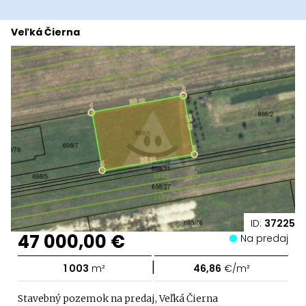
Veľká Čierna
ID:
37225
47 000,00 €
Na predaj
|
1 003
m²
46,86
€/m²
Stavebný pozemok na predaj, Veľká Čierna