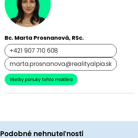
Bc. Marta Prosnanová, RSc.
+421 907 710 608
marta.prosnanova@realityalpia.sk
Všetky ponuky tohto makléra
Podobné nehnuteľnosti