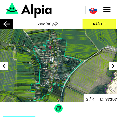
Zdieľať
NÁŠ TIP
2
/ 4
ID:
37267