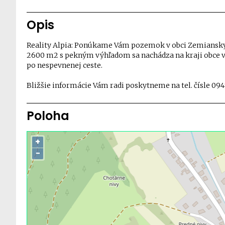
Opis
Reality Alpia: Ponúkame Vám pozemok v obci Zemiansky
2600 m2 s pekným výhľadom sa nachádza na kraji obce v 
po nespevnenej ceste.
Bližšie informácie Vám radi poskytneme na tel. čísle 09
Poloha
+
−