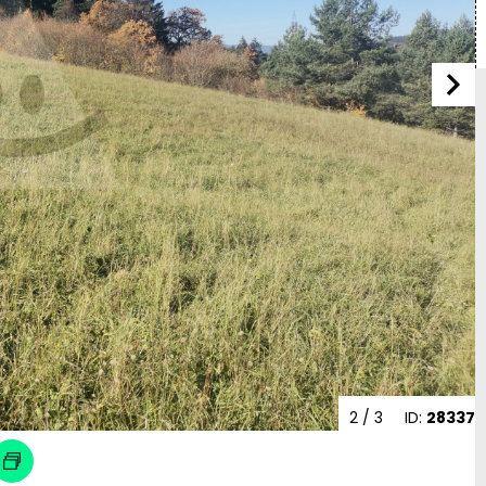
2
/ 3
ID:
28337