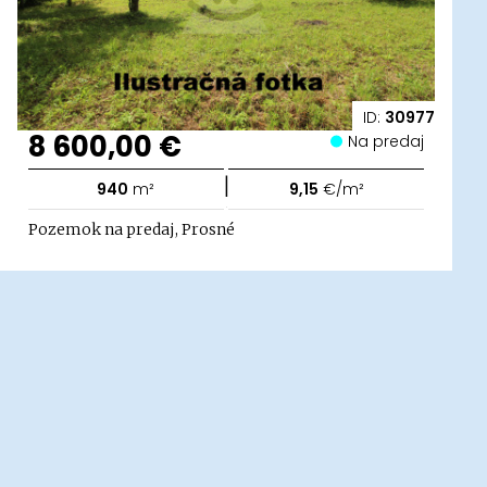
ID:
30977
8 600,00 €
Na predaj
|
940
m²
9,15
€/m²
Pozemok na predaj, Prosné