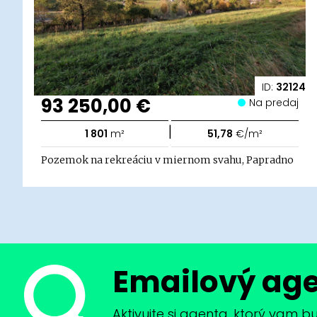
ID:
32124
93 250,00 €
Na predaj
|
1 801
m²
51,78
€/m²
Pozemok na rekreáciu v miernom svahu, Papradno
Emailový ag
Aktivujte si agenta, ktorý vam 