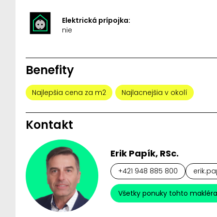
Elektrická prípojka:
nie
Benefity
Najlepšia cena za m2
Najlacnejšia v okolí
Kontakt
Erik Papík, RSc.
+421 948 885 800
erik.pa
Všetky ponuky tohto maklér