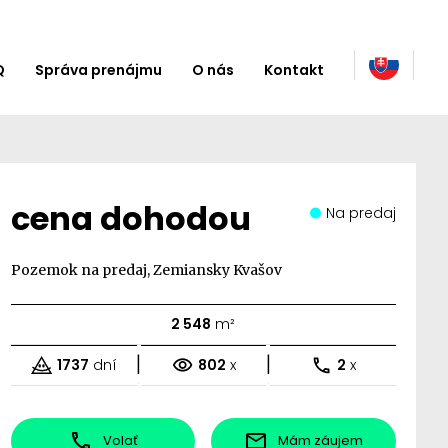
Q
Správa prenájmu
O nás
Kontakt
cena dohodou
Na predaj
Pozemok na predaj, Zemiansky Kvašov
2 548
m²
|
|
1737
dní
802
x
2
x
Volať
Mám záujem