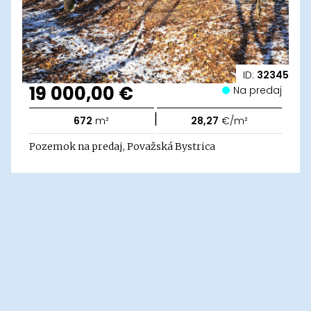
ID:
32345
19 000,00 €
Na predaj
|
672
m²
28,27
€/m²
Pozemok na predaj, Považská Bystrica