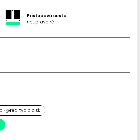
Prístupová cesta:
neupravená
pik@realityalpia.sk
a