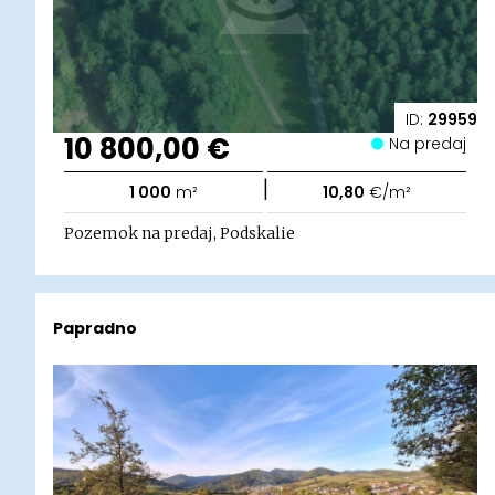
ID:
29959
10 800,00 €
Na predaj
|
1 000
m²
10,80
€/m²
Pozemok na predaj, Podskalie
Papradno