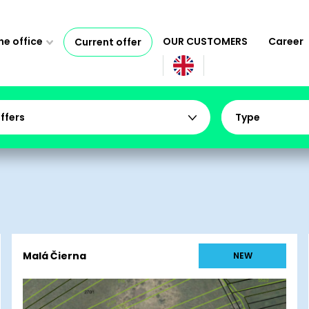
e office
OUR CUSTOMERS
Career
Current offer
offers
Type
Malá Čierna
NEW