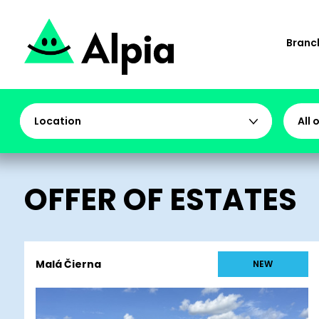
Branch
Location
All 
OFFER OF ESTATES
Malá Čierna
NEW