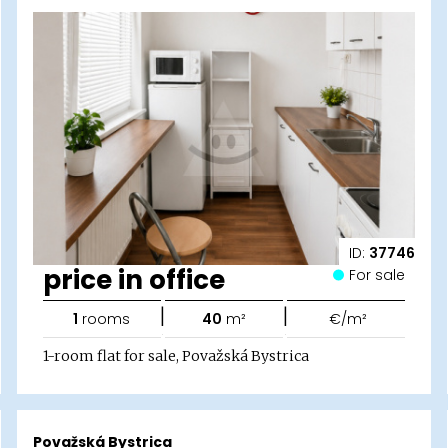
ID:
37746
price in office
For sale
|
|
1
rooms
40
m²
€/m²
1-room flat for sale, Považská Bystrica
Považská Bystrica