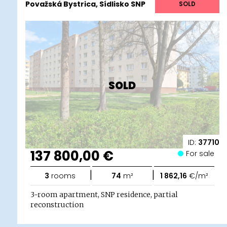
Považská Bystrica, Sídlisko SNP
SOLD
SOLD
ID:
37710
137 800,00 €
For sale
|
|
3
rooms
74
m²
1 862,16
€/m²
3-room apartment, SNP residence, partial
reconstruction