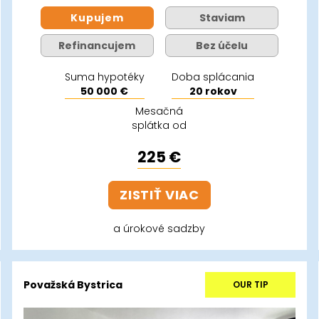
Kupujem
Staviam
Refinancujem
Bez účelu
Suma hypotéky
Doba splácania
50 000 €
20 rokov
Mesačná
splátka od
225 €
ZISTIŤ VIAC
a úrokové sadzby
Považská Bystrica
OUR TIP