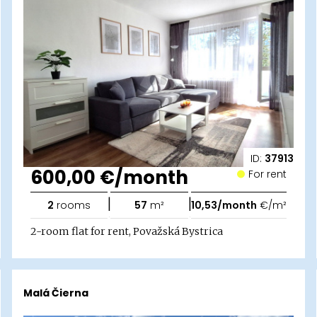
ID:
37913
600,00 €/month
For rent
|
|
2
rooms
57
m²
10,53/month
€/m²
2-room flat for rent, Považská Bystrica
Malá Čierna