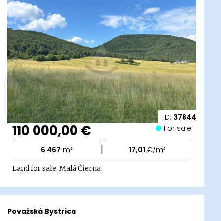
ID:
37844
110 000,00 €
For sale
|
6 467
m²
17,01
€/m²
Land for sale, Malá Čierna
Považská Bystrica