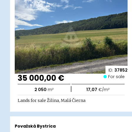
ID:
37852
35 000,00 €
For sale
|
2 050
m²
17,07
€/m²
Lands for sale Žilina, Malá Čierna
Považská Bystrica