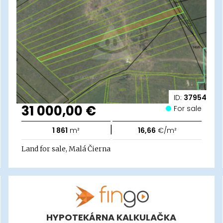
ID:
37954
31 000,00 €
For sale
|
1 861
m²
16,66
€/m²
Land for sale, Malá Čierna
HYPOTEKÁRNA KALKULAČKA