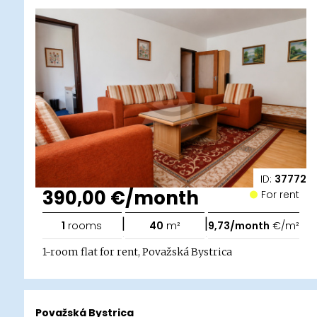
ID:
37772
390,00 €/month
For rent
|
|
1
rooms
40
m²
9,73/month
€/m²
1-room flat for rent, Považská Bystrica
Považská Bystrica