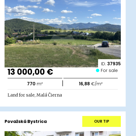
ID:
37935
13 000,00 €
For sale
|
770
m²
16,88
€/m²
Land for sale, Malá Čierna
Považská Bystrica
OUR TIP