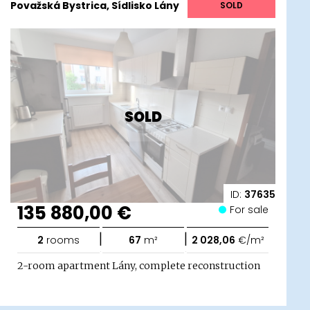
Považská Bystrica, Sídlisko Lány
SOLD
SOLD
ID:
37635
135 880,00 €
For sale
|
|
2
rooms
67
m²
2 028,06
€/m²
2-room apartment Lány, complete reconstruction