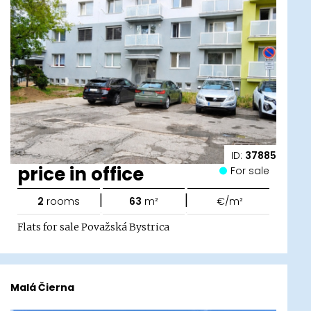
ID:
37885
price in office
For sale
|
|
2
rooms
63
m²
€/m²
Flats for sale Považská Bystrica
Malá Čierna