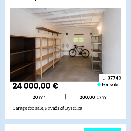
ID:
37740
24 000,00 €
For sale
|
20
m²
1 200,00
€/m²
Garage for sale, Považská Bystrica