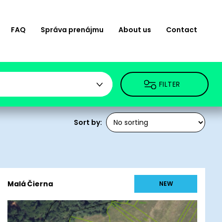
FAQ
Správa prenájmu
About us
Contact
FILTER
Sort by:
Malá Čierna
NEW