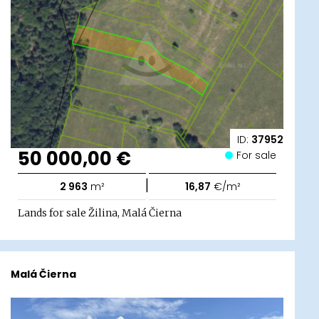
ID:
37952
50 000,00 €
For sale
|
2 963
m²
16,87
€/m²
Lands for sale Žilina, Malá Čierna
Malá Čierna