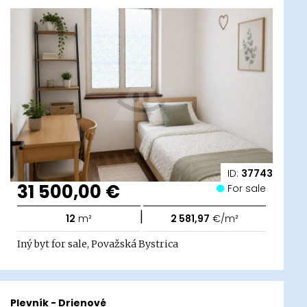
ID:
37743
31 500,00 €
For sale
|
12
m²
2 581,97
€/m²
Iný byt for sale, Považská Bystrica
Plevník - Drienové