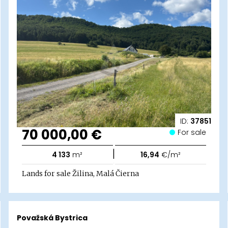
ID:
37851
70 000,00 €
For sale
|
4 133
m²
16,94
€/m²
Lands for sale Žilina, Malá Čierna
Považská Bystrica