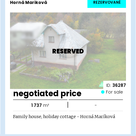
Horná Mariková
REZERVOVANÉ
RESERVED
ID:
36287
negotiated price
For sale
|
1 737
m²
-
Family house, holiday cottage - Horná Maríková