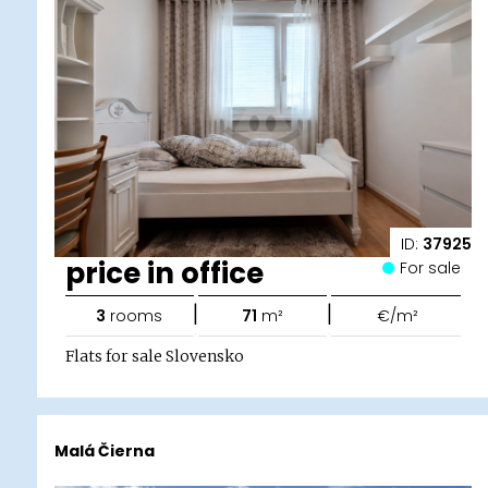
ID:
37925
price in office
For sale
|
|
3
rooms
71
m²
€/m²
Flats for sale Slovensko
Malá Čierna