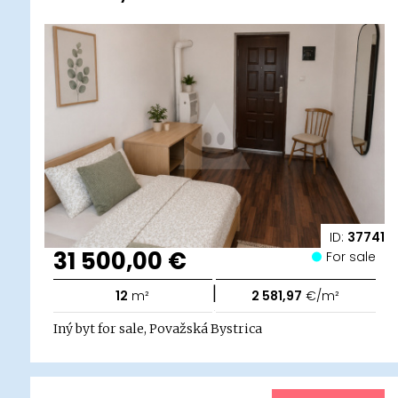
ID:
37741
31 500,00 €
For sale
|
12
m²
2 581,97
€/m²
Iný byt for sale, Považská Bystrica