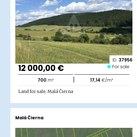
ID:
37956
12 000,00 €
For sale
|
700
m²
17,14
€/m²
Land for sale, Malá Čierna
Malá Čierna