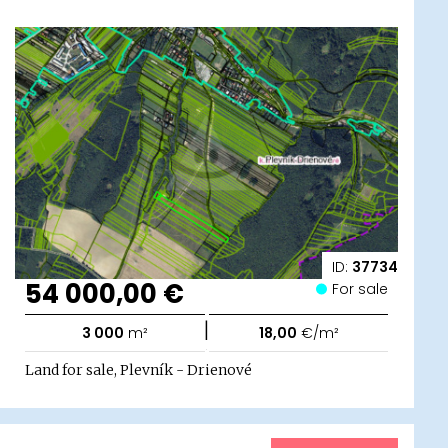
ID:
37734
54 000,00 €
For sale
|
3 000
m²
18,00
€/m²
Land for sale, Plevník - Drienové