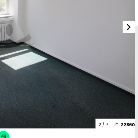
2
/ 7
ID:
22860