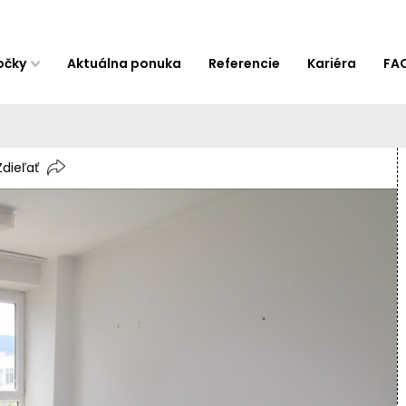
očky
Aktuálna ponuka
Referencie
Kariéra
FA
Zdieľať