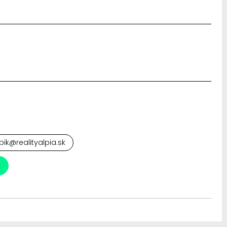
pik@realityalpia.sk
a