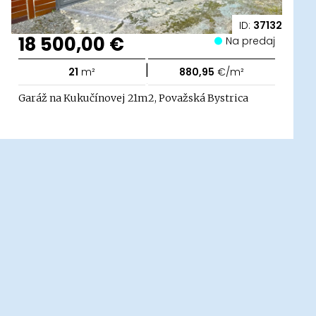
ID:
37132
18 500,00 €
Na predaj
|
21
m²
880,95
€/m²
Garáž na Kukučínovej 21m2, Považská Bystrica