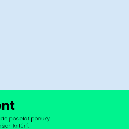
ent
bude posielať ponuky
ch kritérií.