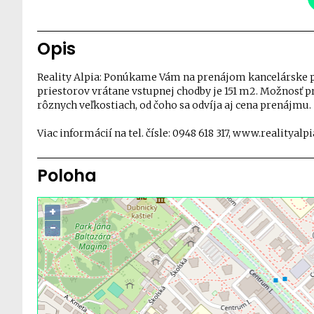
Opis
Reality Alpia: Ponúkame Vám na prenájom kancelárske p
priestorov vrátane vstupnej chodby je 151 m2. Možnosť pr
rôznych veľkostiach, od čoho sa odvíja aj cena prenájmu.
Viac informácií na tel. čísle: 0948 618 317, www.realityalpi
Poloha
+
−