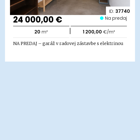
ID:
37740
24 000,00 €
Na predaj
|
20
m²
1 200,00
€/m²
NA PREDAJ – garáž v radovej zástavbe s elektrinou