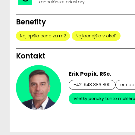
kancelárske priestory
Benefity
Najlepšia cena za m2
Najlacnejšia v okolí
Kontakt
Erik Papík, RSc.
+421 948 885 800
erik.pa
Všetky ponuky tohto maklér