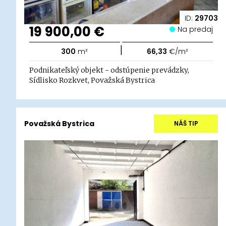
ID:
29703
19 900,00 €
Na predaj
|
300
m²
66,33
€/m²
Podnikateľský objekt - odstúpenie prevádzky,
Sídlisko Rozkvet, Považská Bystrica
Považská Bystrica
NÁŠ TIP