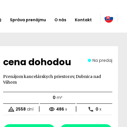
Q
Správa prenájmu
O nás
Kontakt
cena dohodou
Na predaj
Prenájom kancelárskych priestorov, Dubnica nad
Váhom
0
m²
|
|
2558
dní
486
x
0
x