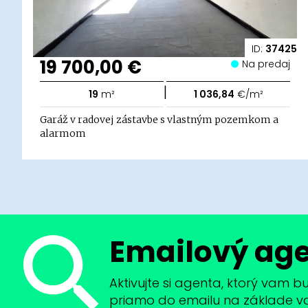
ID:
37425
19 700,00 €
Na predaj
|
19
m²
1 036,84
€/m²
Garáž v radovej zástavbe s vlastným pozemkom a
alarmom
Emailový ag
Aktivujte si agenta, ktorý vam 
priamo do emailu na základe vaši