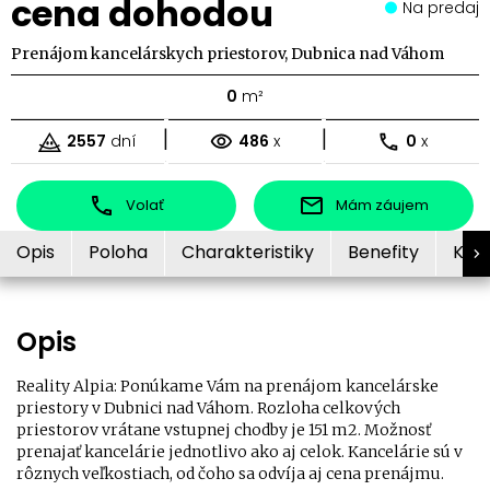
cena dohodou
Na predaj
Prenájom kancelárskych priestorov, Dubnica nad Váhom
0
m²
|
|
2557
dní
486
x
0
x
Volať
Mám záujem
Opis
Poloha
Charakteristiky
Benefity
Kon
Opis
Reality Alpia: Ponúkame Vám na prenájom kancelárske
priestory v Dubnici nad Váhom. Rozloha celkových
priestorov vrátane vstupnej chodby je 151 m2. Možnosť
prenajať kancelárie jednotlivo ako aj celok. Kancelárie sú v
rôznych veľkostiach, od čoho sa odvíja aj cena prenájmu.