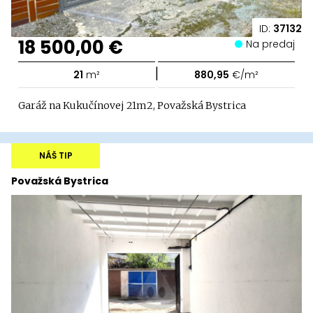
ID:
37132
18 500,00 €
Na predaj
|
21
m²
880,95
€/m²
Garáž na Kukučínovej 21m2, Považská Bystrica
NÁŠ TIP
Považská Bystrica