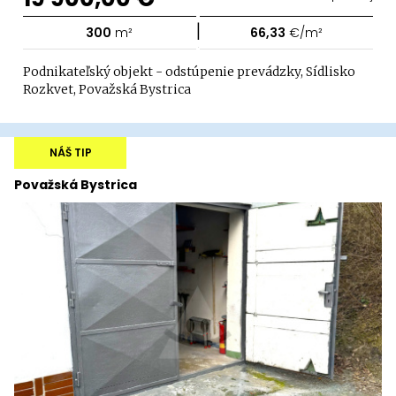
|
300
m²
66,33
€/m²
Podnikateľský objekt - odstúpenie prevádzky, Sídlisko
Rozkvet, Považská Bystrica
NÁŠ TIP
Považská Bystrica