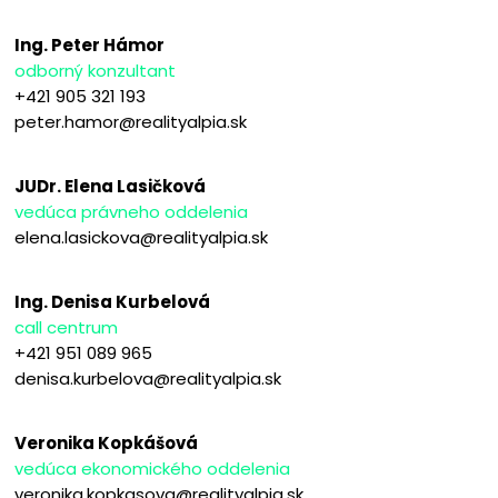
Ing. Peter Hámor
odborný konzultant
+421 905 321 193
peter.hamor@realityalpia.sk
JUDr. Elena Lasičková
vedúca právneho oddelenia
elena.lasickova@realityalpia.sk
Ing. Denisa Kurbelová
call centrum
+421 951 089 965
denisa.kurbelova@realityalpia.sk
Veronika Kopkášová
vedúca ekonomického oddelenia
veronika.kopkasova@realityalpia.sk