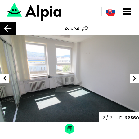
Zdieľať
2
/ 7
ID:
22860