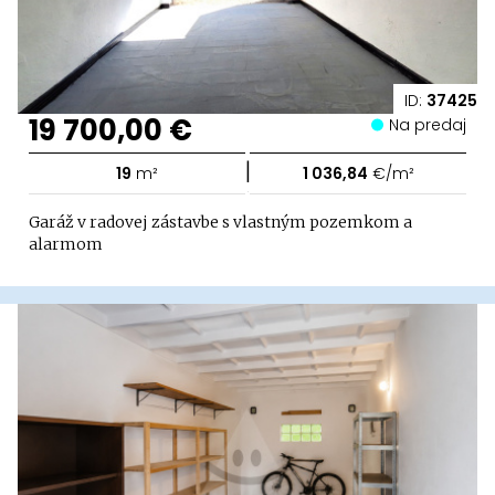
ID:
37425
19 700,00 €
Na predaj
|
19
m²
1 036,84
€/m²
Garáž v radovej zástavbe s vlastným pozemkom a
alarmom