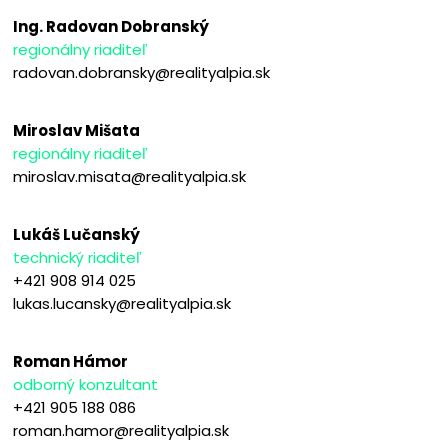
Ing. Radovan Dobranský
regionálny riaditeľ
radovan.dobransky@realityalpia.sk
Miroslav Mišata
regionálny riaditeľ
miroslav.misata@realityalpia.sk
Lukáš Lučanský
technický riaditeľ
+421 908 914 025
lukas.lucansky@realityalpia.sk
Roman Hámor
odborný konzultant
+421 905 188 086
roman.hamor@realityalpia.sk