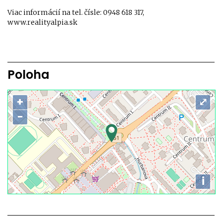
Viac informácií na tel. čísle: 0948 618 317,
www.realityalpia.sk
Poloha
+
⤢
−
i