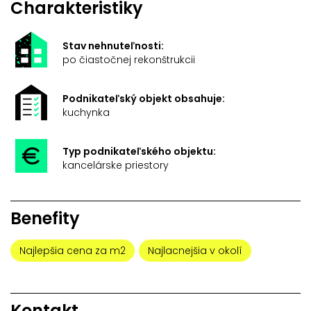
Charakteristiky
Stav nehnuteľnosti:
po čiastočnej rekonštrukcii
Podnikateľský objekt obsahuje:
kuchynka
Typ podnikateľského objektu:
kancelárske priestory
Benefity
Najlepšia cena za m2
Najlacnejšia v okolí
Kontakt