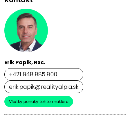
Erik Papík, RSc.
+421 948 885 800
erik.papik@realityalpia.sk
Všetky ponuky tohto makléra