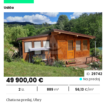
Udiča
ID:
29742
49 900,00 €
Na predaj
|
|
2
iz.
889
m²
56,13
€/m²
Chata na predaj, Uhry