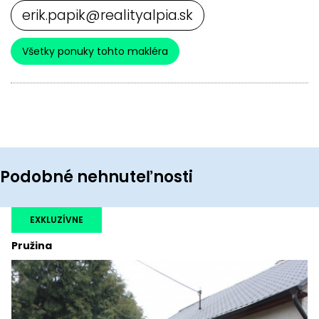
erik.papik@realityalpia.sk
Všetky ponuky tohto makléra
Podobné nehnuteľnosti
EXKLUZÍVNE
Pružina