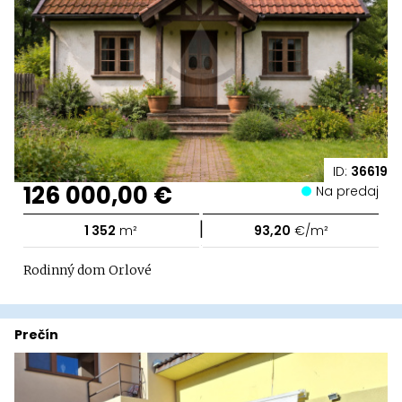
ID:
36619
126 000,00 €
Na predaj
|
1 352
m²
93,20
€/m²
Rodinný dom Orlové
Prečín