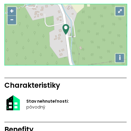
+
⤢
−
i
Charakteristiky
Stav nehnuteľnosti:
pôvodný
Benefity