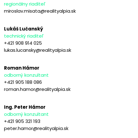
regionálny riaditeľ
miroslav.misata@realityalpia.sk
Lukáš Lučanský
technický riaditeľ
+421 908 914 025
lukas.lucansky@realityalpia.sk
Roman Hámor
odborný konzultant
+421 905 188 086
roman.hamor@realityalpia.sk
Ing. Peter Hámor
odborný konzultant
+421 905 321 193
peter.hamor@realityalpia.sk