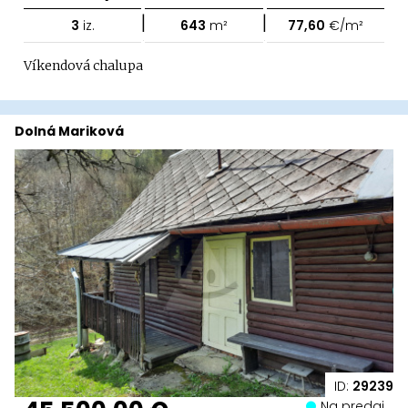
|
|
3
iz.
643
m²
77,60
€/m²
Víkendová chalupa
Dolná Mariková
ID:
29239
Na predaj