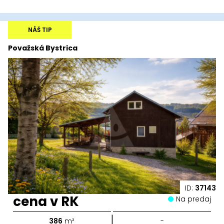
NÁŠ TIP
Považská Bystrica
ID:
37143
cena v RK
Na predaj
|
386
m²
-