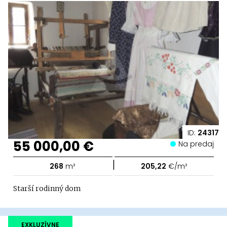
ID:
24317
55 000,00 €
Na predaj
|
268
m²
205,22
€/m²
Starší rodinný dom
EXKLUZÍVNE