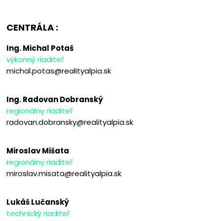
CENTRÁLA :
Ing. Michal Potaš
výkonný riaditeľ
michal.potas@realityalpia.sk
Ing. Radovan Dobranský
regionálny riaditeľ
radovan.dobransky@realityalpia.sk
Miroslav Mišata
regionálny riaditeľ
miroslav.misata@realityalpia.sk
Lukáš Lučanský
technický riaditeľ