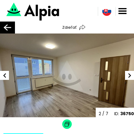
Zdieľať
2
/ 7
ID:
36750