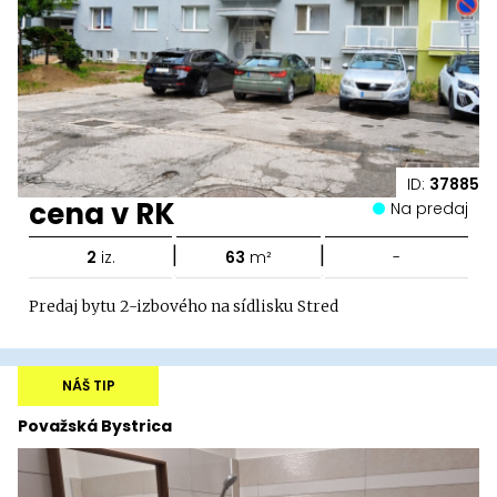
ID:
37885
cena v RK
Na predaj
|
|
2
iz.
63
m²
-
Predaj bytu 2-izbového na sídlisku Stred
NÁŠ TIP
Považská Bystrica