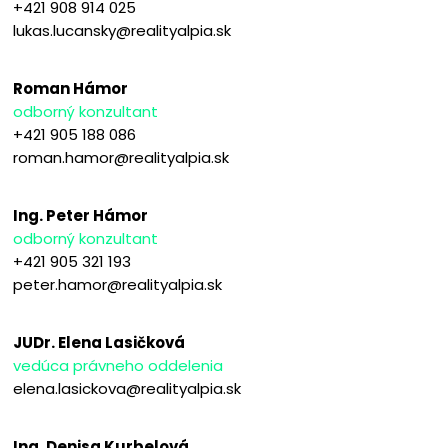
+421 908 914 025
lukas.lucansky@realityalpia.sk
Roman Hámor
odborný konzultant
+421 905 188 086
roman.hamor@realityalpia.sk
Ing. Peter Hámor
odborný konzultant
+421 905 321 193
peter.hamor@realityalpia.sk
JUDr. Elena Lasičková
vedúca právneho oddelenia
elena.lasickova@realityalpia.sk
Ing. Denisa Kurbelová