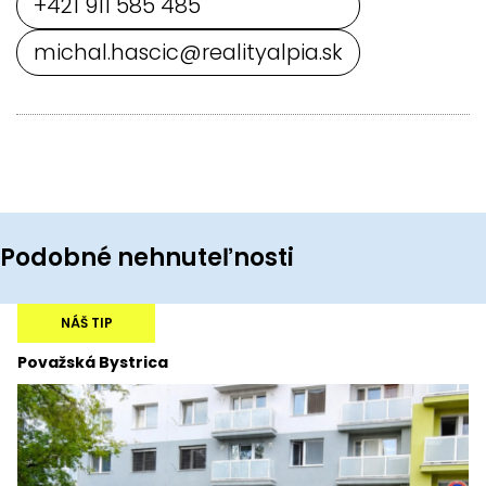
+421 911 585 485
michal.hascic@realityalpia.sk
Podobné nehnuteľnosti
NÁŠ TIP
Považská Bystrica