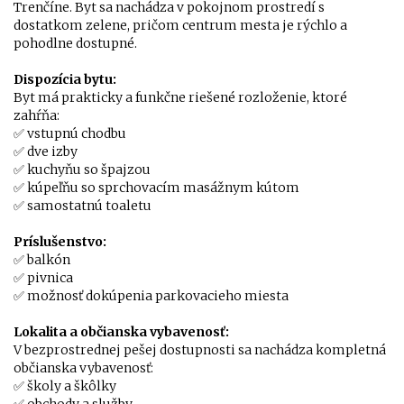
Trenčíne. Byt sa nachádza v pokojnom prostredí s
dostatkom zelene, pričom centrum mesta je rýchlo a
pohodlne dostupné.
Dispozícia bytu:
Byt má prakticky a funkčne riešené rozloženie, ktoré
zahŕňa:
✅ vstupnú chodbu
✅ dve izby
✅ kuchyňu so špajzou
✅ kúpeľňu so sprchovacím masážnym kútom
✅ samostatnú toaletu
Príslušenstvo:
✅ balkón
✅ pivnica
✅ možnosť dokúpenia parkovacieho miesta
Lokalita a občianska vybavenosť:
V bezprostrednej pešej dostupnosti sa nachádza kompletná
občianska vybavenosť:
✅ školy a škôlky