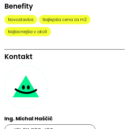
Benefity
Novostavba
Najlepšia cena za m2
Najlacnejšia v okolí
Kontakt
Ing. Michal Haščič