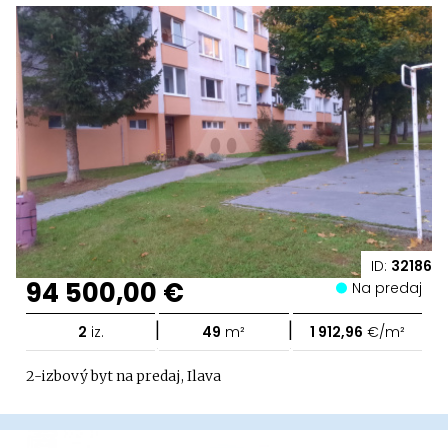
ID:
32186
94 500,00 €
Na predaj
|
|
2
iz.
49
m²
1 912,96
€/m²
2-izbový byt na predaj, Ilava