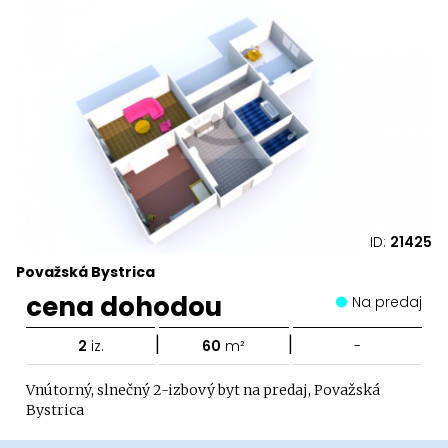
ID:
21425
Považská Bystrica
cena dohodou
Na predaj
|
|
2
iz.
60
m²
-
Vnútorný, slnečný 2-izbový byt na predaj, Považská
Bystrica