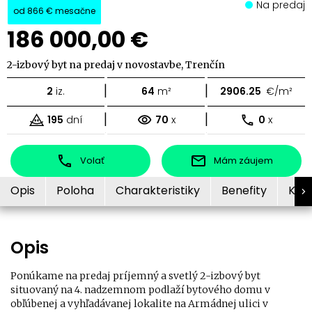
Na predaj
od
866 €
mesačne
186 000,00 €
2-izbový byt na predaj v novostavbe, Trenčín
|
|
2
iz.
64
m²
2906.25
€/m²
|
|
195
dní
70
x
0
x
Volať
Mám záujem
Opis
Poloha
Charakteristiky
Benefity
Kon
Opis
Ponúkame na predaj príjemný a svetlý 2-izbový byt
situovaný na 4. nadzemnom podlaží bytového domu v
obľúbenej a vyhľadávanej lokalite na Armádnej ulici v