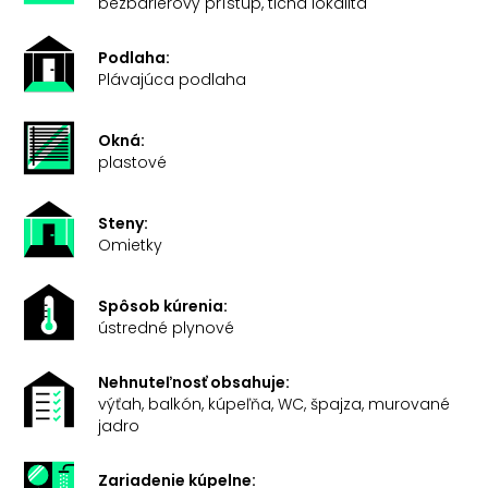
bezbariérový prístup, tichá lokalita
Podlaha:
Plávajúca podlaha
Okná:
plastové
Steny:
Omietky
Spôsob kúrenia:
ústredné plynové
Nehnuteľnosť obsahuje:
výťah, balkón, kúpeľňa, WC, špajza, murované
jadro
Zariadenie kúpelne: