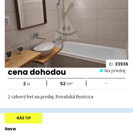
ID:
33936
cena dohodou
Na predaj
|
|
2
iz.
52
m²
-
2-izbový byt na predaj, Považská Bystrica
NÁŠ TIP
Ilava