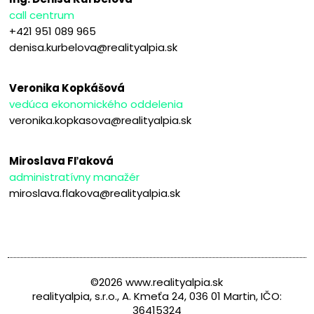
call centrum
+421 951 089 965
denisa.kurbelova@realityalpia.sk
Veronika Kopkášová
vedúca ekonomického oddelenia
veronika.kopkasova@realityalpia.sk
Miroslava Fľaková
administratívny manažér
miroslava.flakova@realityalpia.sk
©2026 www.realityalpia.sk
realityalpia, s.r.o., A. Kmeťa 24, 036 01 Martin, IČO:
36415324