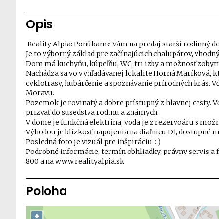
Opis
Reality Alpia: Ponúkame Vám na predaj starší rodinný 
Je to výborný základ pre začínajúcich chalupárov, vhodný
Dom má kuchyňu, kúpeľňu, WC, tri izby a možnosť zobyt
Nachádza sa vo vyhľadávanej lokalite Horná Maríková, kt
cyklotrasy, hubárčenie a spoznávanie prírodných krás. 
Moravu.
Pozemok je rovinatý a dobre prístupný z hlavnej cesty
prizvať do susedstva rodinu a známych.
V dome je funkčná elektrina, voda je z rezervoáru s mož
Výhodou je blízkosť napojenia na diaľnicu D1, dostupné 
Posledná foto je vizuál pre inšpiráciu : )
Podrobné informácie, termín obhliadky, právny servis a 
800 a na www.realityalpia.sk
Poloha
+