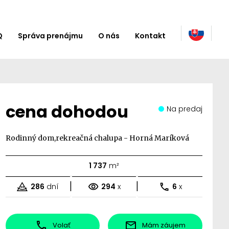
Q
Správa prenájmu
O nás
Kontakt
cena dohodou
Na predaj
Rodinný dom,rekreačná chalupa - Horná Maríková
1 737
m²
|
|
286
dní
294
x
6
x
Volať
Mám záujem