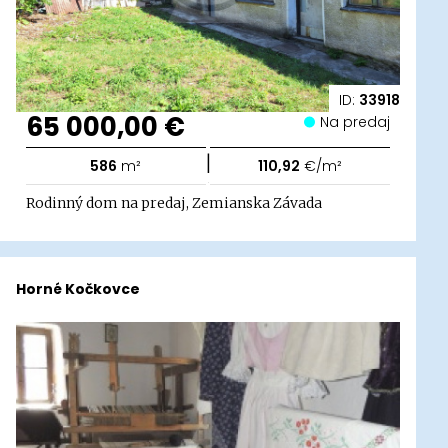
ID:
33918
65 000,00 €
Na predaj
|
586
m²
110,92
€/m²
Rodinný dom na predaj, Zemianska Závada
Horné Kočkovce