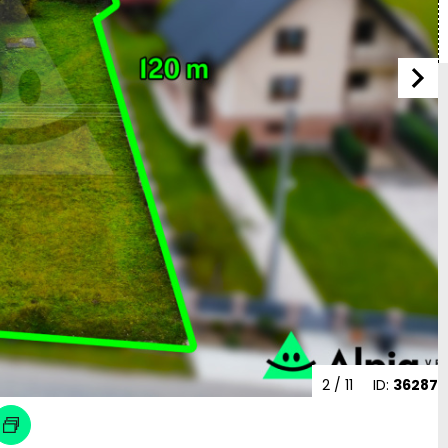
2
/ 11
ID:
36287