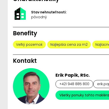
Stav nehnuteľnosti:
pôvodný
Benefity
Veľký pozemok
Najlepšia cena za m2
Najlacne
Kontakt
Erik Papík, RSc.
+421 948 885 800
erik.pa
Všetky ponuky tohto maklér