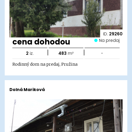
ID:
29260
cena dohodou
Na predaj
|
|
2
iz.
483
m²
-
Rodinný dom na predaj, Pružina
Dolná Mariková