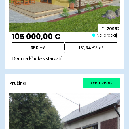
ID:
20982
105 000,00 €
Na predaj
|
650
m²
161,54
€/m²
Dom na kľúč bez starostí
Pružina
EXKLUZÍVNE