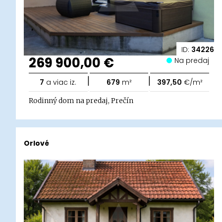
ID:
34226
269 900,00 €
Na predaj
|
|
7
a viac iz.
679
m²
397,50
€/m²
Rodinný dom na predaj, Prečín
Orlové