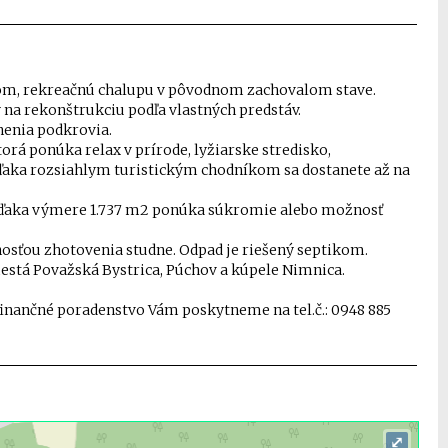
dom, rekreačnú chalupu v pôvodnom zachovalom stave.
 na rekonštrukciu podľa vlastných predstáv.
nenia podkrovia.
orá ponúka relax v prírode, lyžiarske stredisko,
Vďaka rozsiahlym turistickým chodníkom sa dostanete až na
. Vďaka výmere 1.737 m2 ponúka súkromie alebo možnosť
nosťou zhotovenia studne. Odpad je riešený septikom.
mestá Považská Bystrica, Púchov a kúpele Nimnica.
finančné poradenstvo Vám poskytneme na tel.č.: 0948 885
⤢