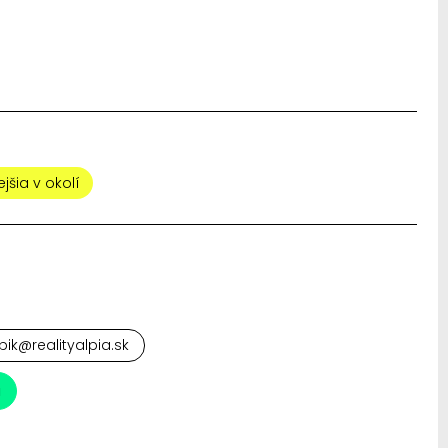
jšia v okolí
pik@realityalpia.sk
a