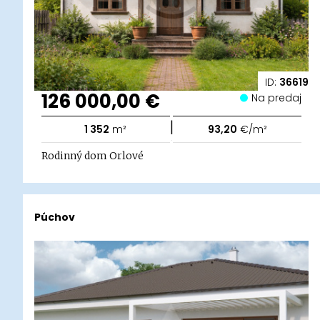
ID:
36619
126 000,00 €
Na predaj
|
1 352
m²
93,20
€/m²
Rodinný dom Orlové
Púchov