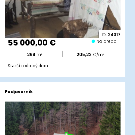
ID:
24317
55 000,00 €
Na predaj
|
268
m²
205,22
€/m²
Starší rodinný dom
Podjavorník