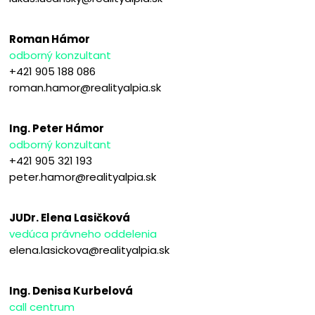
Roman Hámor
odborný konzultant
+421 905 188 086
roman.hamor@realityalpia.sk
Ing. Peter Hámor
odborný konzultant
+421 905 321 193
peter.hamor@realityalpia.sk
JUDr. Elena Lasičková
vedúca právneho oddelenia
elena.lasickova@realityalpia.sk
Ing. Denisa Kurbelová
call centrum