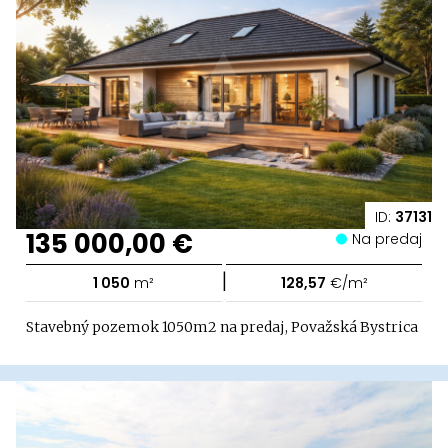
ID:
37131
135 000,00 €
Na predaj
|
1 050
m²
128,57
€/m²
Stavebný pozemok 1050m2 na predaj, Považská Bystrica