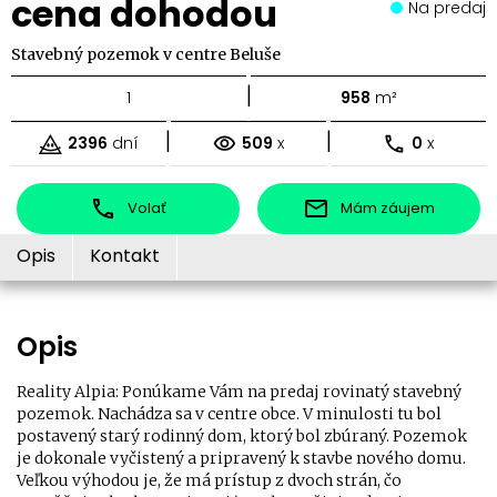
cena dohodou
Na predaj
Stavebný pozemok v centre Beluše
|
1
958
m²
|
|
2396
dní
509
x
0
x
Volať
Mám záujem
Opis
Kontakt
Opis
Reality Alpia: Ponúkame Vám na predaj rovinatý stavebný
pozemok. Nachádza sa v centre obce. V minulosti tu bol
postavený starý rodinný dom, ktorý bol zbúraný. Pozemok
je dokonale vyčistený a pripravený k stavbe nového domu.
Veľkou výhodou je, že má prístup z dvoch strán, čo