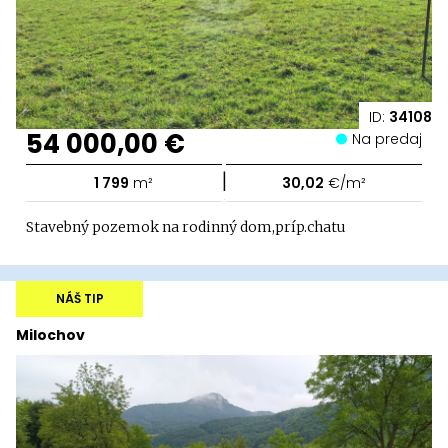
ID:
34108
54 000,00 €
Na predaj
|
1 799
m²
30,02
€/m²
Stavebný pozemok na rodinný dom,príp.chatu
NÁŠ TIP
Milochov