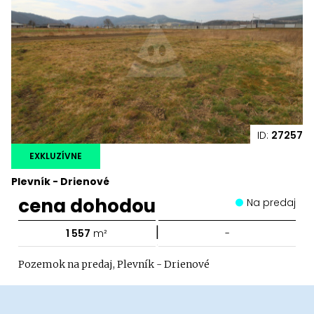
ID:
27257
EXKLUZÍVNE
Plevník - Drienové
cena dohodou
Na predaj
|
1 557
m²
-
Pozemok na predaj, Plevník - Drienové