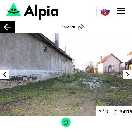
Zdieľať
2
/ 3
ID:
24139