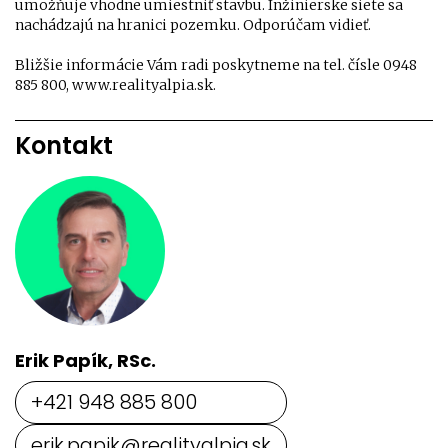
umožňuje vhodne umiestniť stavbu. Inžinierske siete sa
nachádzajú na hranici pozemku. Odporúčam vidieť.
Bližšie informácie Vám radi poskytneme na tel. čísle 0948
885 800, www.realityalpia.sk.
Kontakt
Erik Papík, RSc.
+421 948 885 800
erik.papik@realityalpia.sk