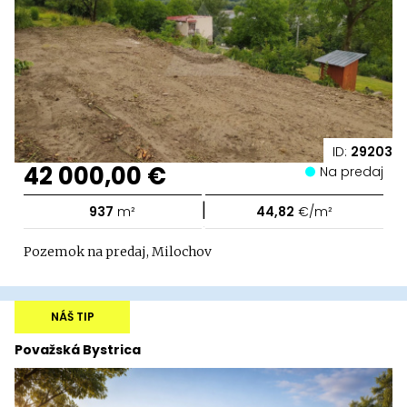
ID:
29203
42 000,00 €
Na predaj
|
937
m²
44,82
€/m²
Pozemok na predaj, Milochov
NÁŠ TIP
Považská Bystrica