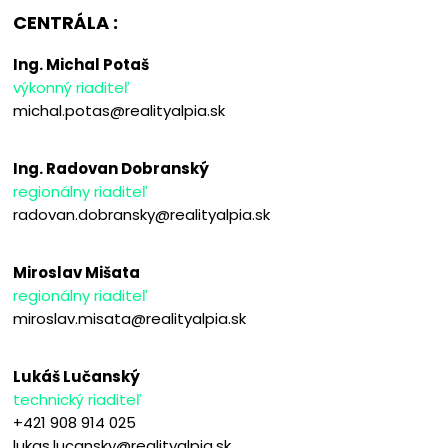
CENTRÁLA :
Ing. Michal Potaš
výkonný riaditeľ
michal.potas@realityalpia.sk
Ing. Radovan Dobranský
regionálny riaditeľ
radovan.dobransky@realityalpia.sk
Miroslav Mišata
regionálny riaditeľ
miroslav.misata@realityalpia.sk
Lukáš Lučanský
technický riaditeľ
+421 908 914 025
lukas.lucansky@realityalpia.sk