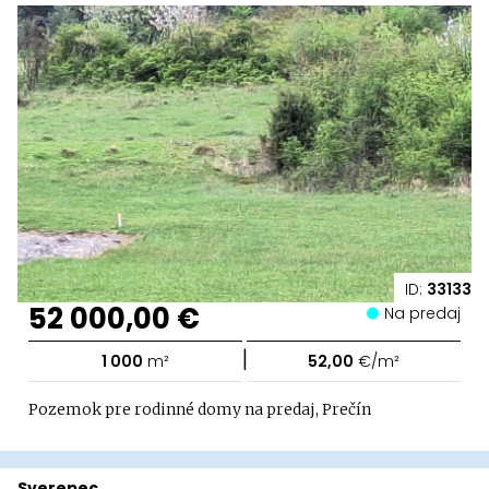
ID:
33133
52 000,00 €
Na predaj
|
1 000
m²
52,00
€/m²
Pozemok pre rodinné domy na predaj, Prečín
Sverepec