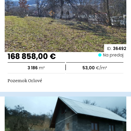
ID:
36492
168 858,00 €
Na predaj
|
3 186
m²
53,00
€/m²
Pozemok Orlové