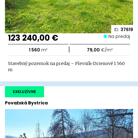
ID:
37619
123 240,00 €
Na predaj
|
1 560
m²
79,00
€/m²
Stavebný pozemok na predaj – Plevník-Drienové 1 560
m
EXKLUZÍVNE
Považská Bystrica