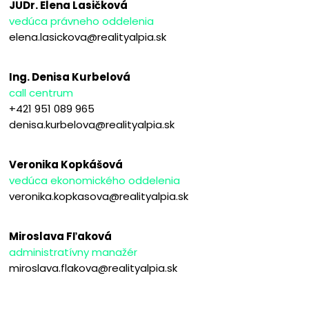
JUDr. Elena Lasičková
vedúca právneho oddelenia
elena.lasickova@realityalpia.sk
Ing. Denisa Kurbelová
call centrum
+421 951 089 965
denisa.kurbelova@realityalpia.sk
Veronika Kopkášová
vedúca ekonomického oddelenia
veronika.kopkasova@realityalpia.sk
Miroslava Fľaková
administratívny manažér
miroslava.flakova@realityalpia.sk