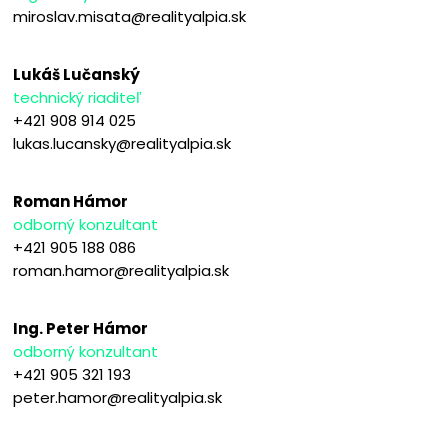
miroslav.misata@realityalpia.sk
Lukáš Lučanský
technický riaditeľ
+421 908 914 025
lukas.lucansky@realityalpia.sk
Roman Hámor
odborný konzultant
+421 905 188 086
roman.hamor@realityalpia.sk
Ing. Peter Hámor
odborný konzultant
+421 905 321 193
peter.hamor@realityalpia.sk