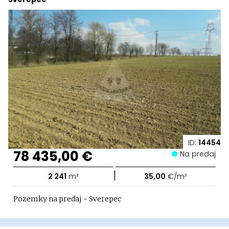
ID:
14454
78 435,00 €
Na predaj
|
2 241
m²
35,00
€/m²
Pozemky na predaj - Sverepec