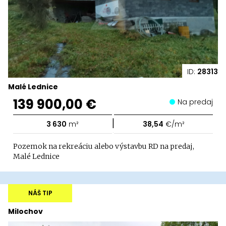
ID:
28313
Malé Lednice
139 900,00 €
Na predaj
|
3 630
m²
38,54
€/m²
Pozemok na rekreáciu alebo výstavbu RD na predaj,
Malé Lednice
NÁŠ TIP
Milochov