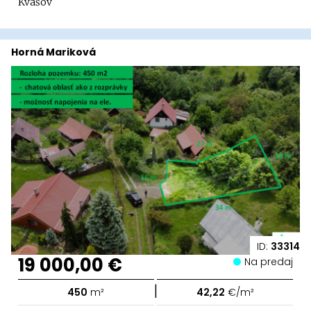
Kvašov
Horná Mariková
ID:
33314
19 000,00 €
Na predaj
|
450
m²
42,22
€/m²