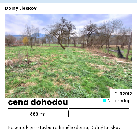
Dolný Lieskov
ID:
32912
cena dohodou
Na predaj
|
869
m²
-
Pozemok pre stavbu rodinného domu, Dolný Lieskov