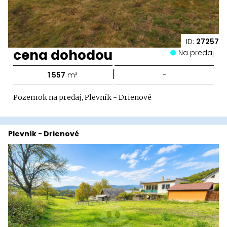
ID:
27257
cena dohodou
Na predaj
|
1 557
m²
-
Pozemok na predaj, Plevník - Drienové
Plevník - Drienové