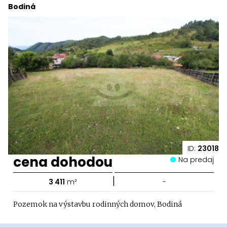
Bodiná
ID:
23018
cena dohodou
Na predaj
|
3 411
m²
-
Pozemok na výstavbu rodinných domov, Bodiná