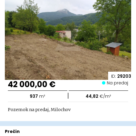
ID:
29203
42 000,00 €
Na predaj
|
937
m²
44,82
€/m²
Pozemok na predaj, Milochov
Prečín