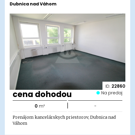
Dubnica nad Váhom
ID:
22860
cena dohodou
Na predaj
|
0
m²
-
Prenájom kancelárskych priestorov, Dubnica nad
Váhom