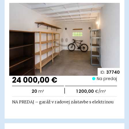
ID:
37740
24 000,00 €
Na predaj
|
20
m²
1 200,00
€/m²
NA PREDAJ – garáž v radovej zástavbe s elektrinou