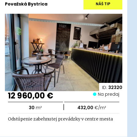
Považská Bystrica
NÁŠ TIP
ID:
32320
12 960,00 €
Na predaj
|
30
m²
432,00
€/m²
Odstúpenie zabehnutej prevádzky v centre mesta