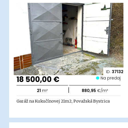
ID:
37132
18 500,00 €
Na predaj
|
21
m²
880,95
€/m²
Garáž na Kukučínovej 21m2, Považská Bystrica