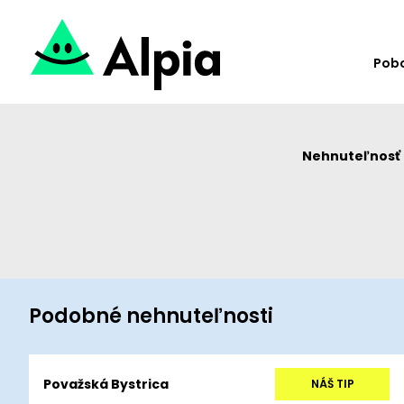
Pob
Nehnuteľnosť u
Podobné nehnuteľnosti
Považská Bystrica
NÁŠ TIP