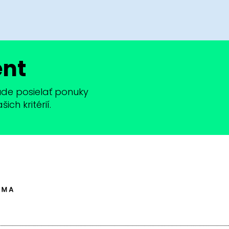
ent
bude posielať ponuky
ch kritérií.