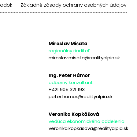
iadok
Základné zásady ochrany osobných údajov
Miroslav Mišata
regionálny riaditeľ
miroslav.misata@realityalpia.sk
Ing. Peter Hámor
odborný konzultant
+421 905 321 193
peter.hamor@realityalpia.sk
Veronika Kopkášová
vedúca ekonomického oddelenia
veronika.kopkasova@realityalpia.sk