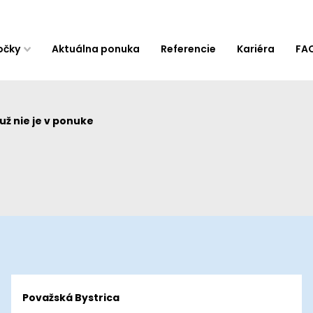
očky
Aktuálna ponuka
Referencie
Kariéra
FA
ž nie je v ponuke
Považská Bystrica