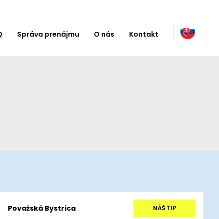
Q
Správa prenájmu
O nás
Kontakt
Považská Bystrica
NÁŠ TIP