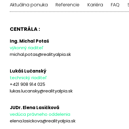
Aktuálna ponuka
Referencie
Kariéra
FAQ
CENTRÁLA :
Ing. Michal Potaš
výkonný riaditeľ
michal.potas@realityalpia.sk
Lukáš Lučanský
technický riaditeľ
+421 908 914 025
lukas.lucansky@realityalpia.sk
JUDr. Elena Lasičková
vedúca právneho oddelenia
elena.lasickova@realityalpia.sk