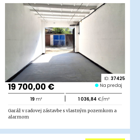
ID:
37425
19 700,00 €
Na predaj
|
19
m²
1 036,84
€/m²
Garáž v radovej zástavbe s vlastným pozemkom a
alarmom