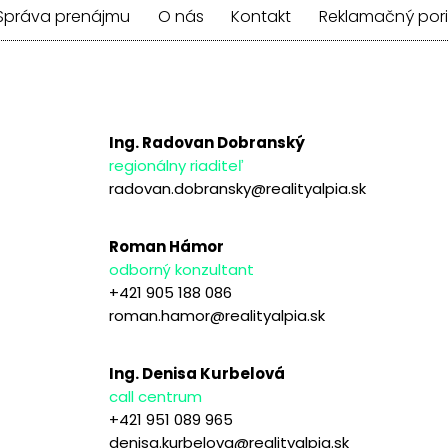
Správa prenájmu
O nás
Kontakt
Reklamačný por
Ing. Radovan Dobranský
regionálny riaditeľ
radovan.dobransky@realityalpia.sk
Roman Hámor
odborný konzultant
+421 905 188 086
roman.hamor@realityalpia.sk
Ing. Denisa Kurbelová
call centrum
+421 951 089 965
denisa.kurbelova@realityalpia.sk