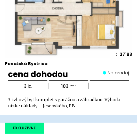
ID:
37198
Považská Bystrica
cena dohodou
Na predaj
|
|
3
iz.
103
m²
-
3-izbový byt komplet s garážou a záhradkou. Výhoda
nízke náklady – Jesenského, P.B.
EXKLUZÍVNE