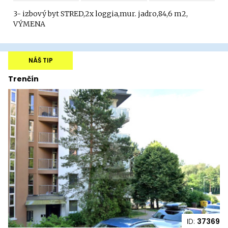
3- izbový byt STRED,2x loggia,mur. jadro,84,6 m2,
VÝMENA
NÁŠ TIP
Trenčín
ID:
37369