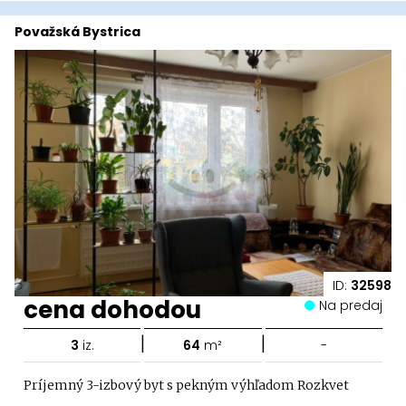
Považská Bystrica
ID:
32598
cena dohodou
Na predaj
|
|
3
iz.
64
m²
-
Príjemný 3-izbový byt s pekným výhľadom Rozkvet