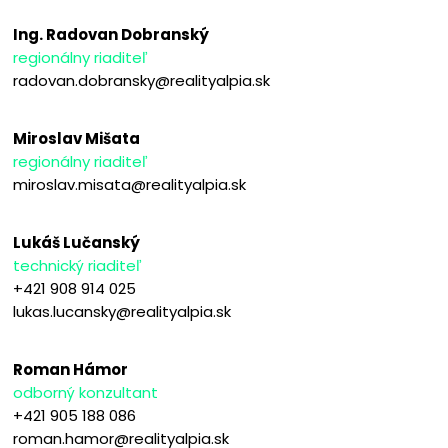
Ing. Radovan Dobranský
regionálny riaditeľ
radovan.dobransky@realityalpia.sk
Miroslav Mišata
regionálny riaditeľ
miroslav.misata@realityalpia.sk
Lukáš Lučanský
technický riaditeľ
+421 908 914 025
lukas.lucansky@realityalpia.sk
Roman Hámor
odborný konzultant
+421 905 188 086
roman.hamor@realityalpia.sk