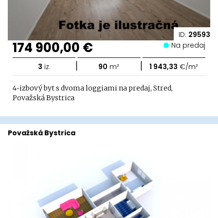
ID:
29593
174 900,00 €
Na predaj
|
|
3
iz.
90
m²
1 943,33
€/m²
4-izbový byt s dvoma loggiami na predaj, Stred,
Považská Bystrica
Považská Bystrica