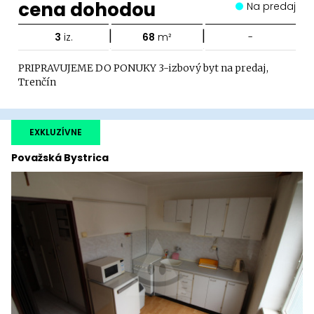
cena dohodou
Na predaj
|
|
3
iz.
68
m²
-
PRIPRAVUJEME DO PONUKY 3-izbový byt na predaj,
Trenčín
EXKLUZÍVNE
Považská Bystrica