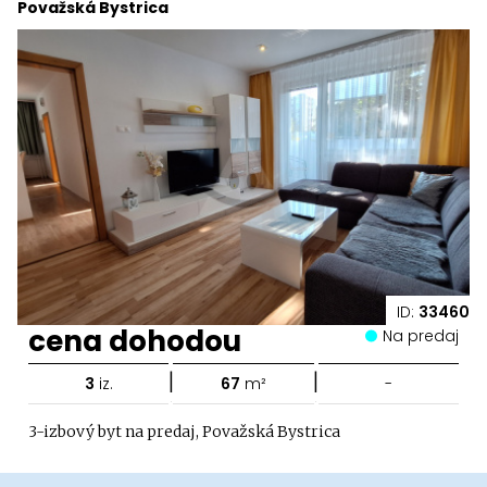
Považská Bystrica
ID:
33460
cena dohodou
Na predaj
|
|
3
iz.
67
m²
-
3-izbový byt na predaj, Považská Bystrica