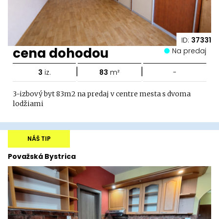
ID:
37331
cena dohodou
Na predaj
|
|
3
iz.
83
m²
-
3-izbový byt 83m2 na predaj v centre mesta s dvoma
lodžiami
NÁŠ TIP
Považská Bystrica