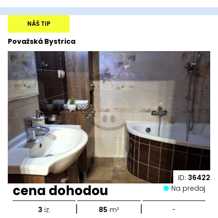
NÁŠ TIP
Považská Bystrica
ID:
36422
cena dohodou
Na predaj
|
|
3
iz.
85
m²
-