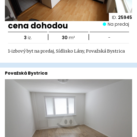
ID:
25945
cena dohodou
Na predaj
|
|
3
iz.
30
m²
-
1-izbový byt na predaj, Sídlisko Lány, Považská Bystrica
Považská Bystrica