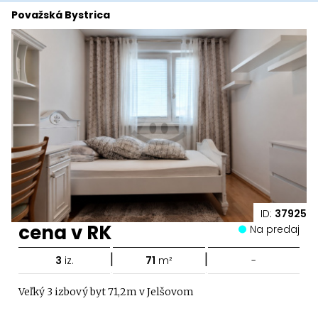
Považská Bystrica
ID:
37925
cena v RK
Na predaj
|
|
3
iz.
71
m²
-
Veľký 3 izbový byt 71,2m v Jelšovom