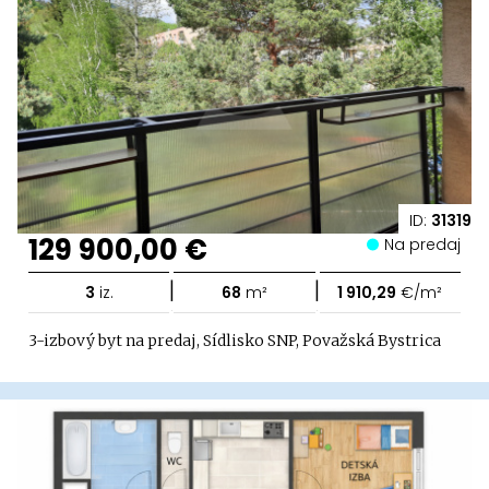
ID:
31319
129 900,00 €
Na predaj
|
|
3
iz.
68
m²
1 910,29
€/m²
3-izbový byt na predaj, Sídlisko SNP, Považská Bystrica