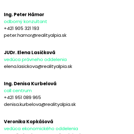
Ing. Peter Hámor
odborný konzultant
+421 905 321 193
peter.hamor@realityalpia.sk
JUDr. Elena Lasičková
vedúca právneho oddelenia
elena.lasickova@realityalpia.sk
Ing. Denisa Kurbelová
call centrum
+421 951 089 965
denisa.kurbelova@realityalpia.sk
Veronika Kopkášová
vedúca ekonomického oddelenia