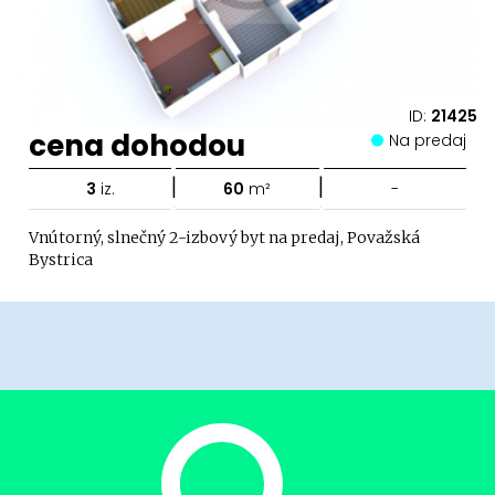
ID:
21425
cena dohodou
Na predaj
|
|
3
iz.
60
m²
-
Vnútorný, slnečný 2-izbový byt na predaj, Považská
Bystrica