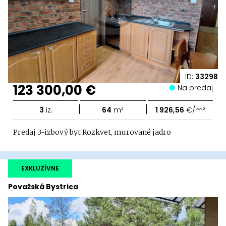
ID:
33298
123 300,00 €
Na predaj
|
|
3
iz.
64
m²
1 926,56
€/m²
Predaj 3-izbový byt Rozkvet, murované jadro
EXKLUZÍVNE
Považská Bystrica